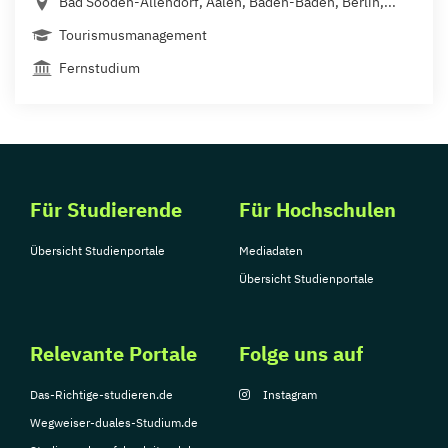
Bad Sooden-Allendorf, Aalen, Baden-Baden, Berlin,...
Tourismusmanagement
Fernstudium
Für Studierende
Für Hochschulen
Übersicht Studienportale
Mediadaten
Übersicht Studienportale
Relevante Portale
Folge uns auf
Das-Richtige-studieren.de
Instagram
Wegweiser-duales-Studium.de