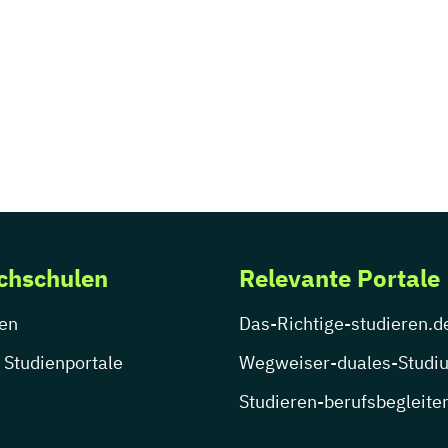
chschulen
Relevante Portale
en
Das-Richtige-studieren.d
 Studienportale
Wegweiser-duales-Studi
Studieren-berufsbegleite