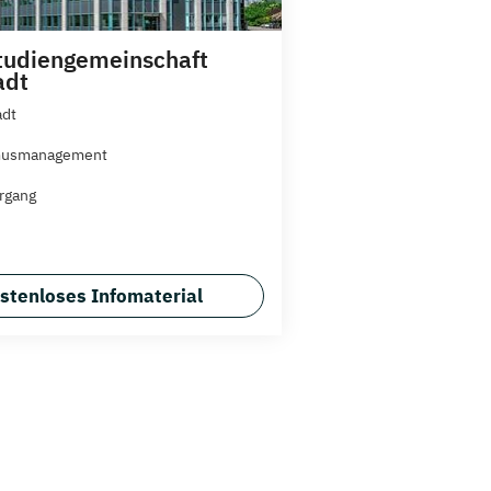
tudiengemeinschaft
adt
adt
musmanagement
rgang
stenloses Infomaterial