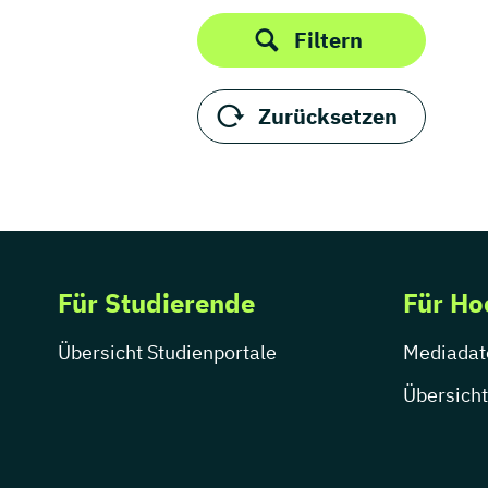
Freizeit Ausbildung (IHK)
Filtern
Luftverkehr Weiterbildung
Nachhaltiger Tourismus
Weiterbildung
Zurücksetzen
Servicekaufmann im
Luftverkehr Ausbildung (IHK)
Tourismuskaufmann
Ausbildung (IHK)
Tourismusmanagement
Weiterbildung
Tourismusmarketing
Für Studierende
Für Ho
Weiterbildung
Übersicht Studienportale
Mediadat
Übersicht