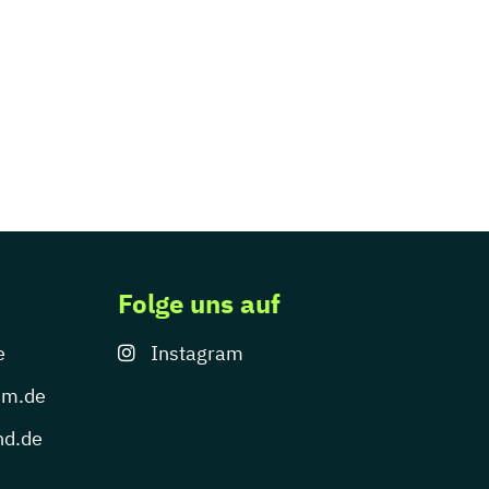
Folge uns auf
e
Instagram
um.de
nd.de