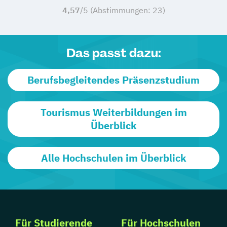
4,57
/5 (Abstimmungen:
23
)
Das passt dazu:
Berufsbegleitendes Präsenzstudium
Tourismus Weiterbildungen im
Überblick
Alle Hochschulen im Überblick
Für Studierende
Für Hochschulen