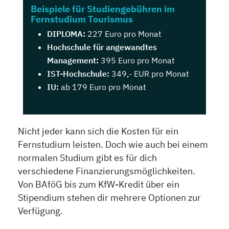
Beispiele für Studiengebühren im
Fernstudium Tourismus
DIPLOMA:
227 Euro pro Monat
H
ochschule für angewandtes
Management:
395 Euro pro Monat
IST-Hochschule:
349,- EUR pro Monat
IU:
ab 179 Euro pro Monat
Nicht jeder kann sich die Kosten für ein
Fernstudium leisten. Doch wie auch bei einem
normalen Studium gibt es für dich
verschiedene Finanzierungsmöglichkeiten.
Von BAföG bis zum KfW-Kredit über ein
Stipendium stehen dir mehrere Optionen zur
Verfügung.