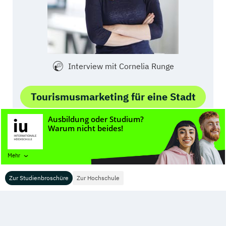
Interview mit Cornelia Runge
Tourismusmarketing für eine Stadt
Mehr
War dieser Text hilfreich für dich?
Zur Studienbroschüre
Zur Hochschule
3,56
/5 (Abstimmungen:
9
)