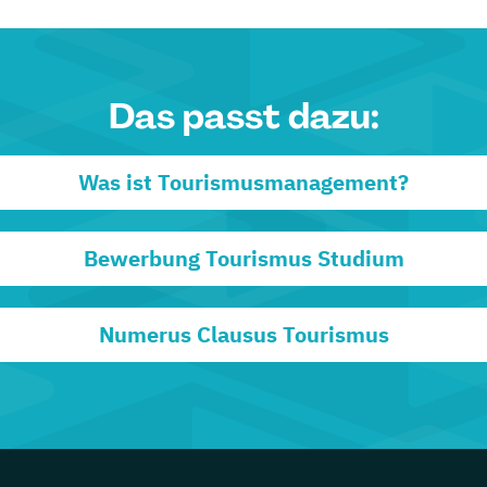
Das passt dazu:
Was ist Tourismusmanagement?
Bewerbung Tourismus Studium
Numerus Clausus Tourismus