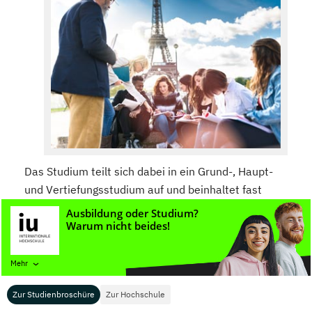
Das Studium teilt sich dabei in ein Grund-, Haupt-
und Vertiefungsstudium auf und beinhaltet fast
immer ein ganzes Semester für einen
Auslandsaufenthalt oder ein langes Praktikum.
In den ersten beiden Semestern werden die
Mehr
wichtigsten Grundlagen vermittelt (Grundstudium).
Zur Studienbroschüre
Zur Hochschule
Anschließend geht es thematisch mehr in die Tiefe