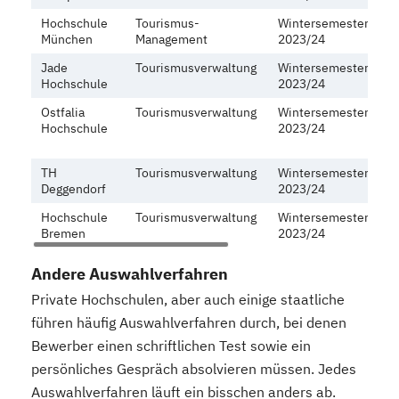
Hochschule
Tourismus-
Wintersemester
3,
München
Management
2023/24
Jade
Tourismusverwaltung
Wintersemester
k
Hochschule
2023/24
Ostfalia
Tourismusverwaltung
Wintersemester
al
Hochschule
2023/24
B
z
TH
Tourismusverwaltung
Wintersemester
k
Deggendorf
2023/24
Hochschule
Tourismusverwaltung
Wintersemester
k
Bremen
2023/24
Andere Auswahlverfahren
Private Hochschulen, aber auch einige staatliche
führen häufig Auswahlverfahren durch, bei denen
Bewerber einen schriftlichen Test sowie ein
persönliches Gespräch absolvieren müssen.
Jedes
Auswahlverfahren läuft ein bisschen anders ab.