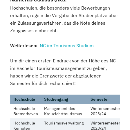
Hochschulen, die besonders viele Bewerbungen
erhalten, regeln die Vergabe der Studienplätze über
ein Zulassungsverfahren, das die Note deines
Zeugnisses einbezieht.
Weiterlesen:
NC im Tourismus Studium
Um dir einen ersten Eindruck von der Höhe des NC
im Bachelor Tourismusmanagement zu geben,
haben wir die Grenzwerte der abgelaufenen
Semester für dich recherchiert:
Hochschule
Studiengang
Semester
N
Hochschule
Management des
Wintersemester
zu
Bremerhaven
Kreuzfahrttourismus
2023/24
Hochschule
Tourismusverwaltung
Wintersemester
zu
Kempten
2023/24