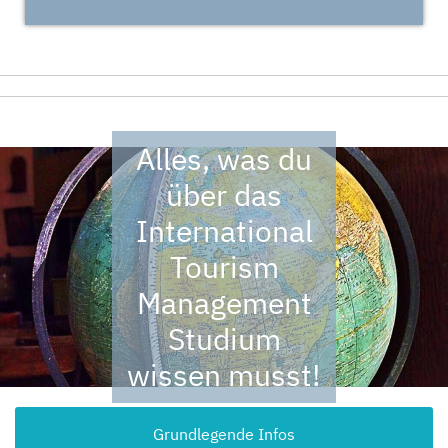
Alles, was du
über das
International
Tourism
Management
Studium
wissen musst!
Grundlegende Infos