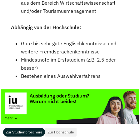
aus dem Bereich Wirtschaftswissenschaft
und/oder Tourismusmanagement
Abhängig von der Hochschule:
Gute bis sehr gute Englischkenntnisse und
weitere Fremdsprachenkenntnisse
Mindestnote im Erststudium (z.B. 2,5 oder
besser)
Bestehen eines Auswahlverfahrens
Beachte:
Jede Hochschule hat ein anderes
Bewerbungsverfahren. Teilweise zählt die Note im
Bachelor, manchmal muss ein Auswahlverfahren
mit Eignungstest und Vorstellungsgespräch
Mehr
bestanden werden. Erkundige dich also bei deiner
Zur Studienbroschüre
Zur Hochschule
Wunschhochschule ganz genau, welche Kriterien