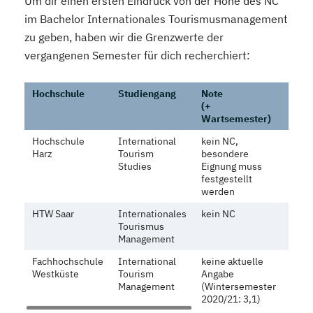
Um dir einen ersten Eindruck von der Höhe des NC
im Bachelor Internationales Tourismusmanagement
zu geben, haben wir die Grenzwerte der
vergangenen Semester für dich recherchiert:
Hochschule
Studiengang
Note
War
(+
(+ No
Wartsemester)
Hochschule
International
kein NC,
Harz
Tourism
besondere
Studies
Eignung muss
festgestellt
werden
HTW Saar
Internationales
kein NC
Tourismus
Management
Fachhochschule
International
keine aktuelle
Westküste
Tourism
Angabe
Management
(Wintersemester
2020/21: 3,1)