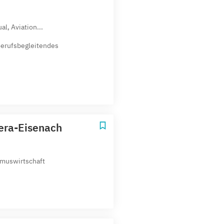
al, Aviation...
Berufsbegleitendes
era-Eisenach
smuswirtschaft