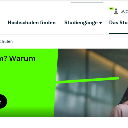
Suc
Hochschulen finden
Studiengänge
Das St
chulen
e