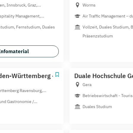
n, Innsbruck, Graz,...
Worms
pitality Management,...
Air Traffic Management – du
studium, Fernstudium, Duales
Vollzeit, Duales Studium, 
Präsenzstudium
Infomaterial
den-Württemberg -
Duale Hochschule G
Gera
ttemberg Ravensburg,...
Betriebswirtschaft - Touri
und Gastronomie /...
Duales Studium