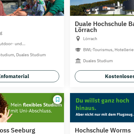
Duale Hochschule B
Lörrach
g
Lörrach
tdoor- und...
BWL-Tourismus, Hotelleri
studium, Duales Studium
Duales Studium
Infomaterial
Kostenloses
loss Seeburg
Hochschule Worms