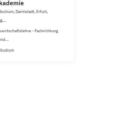
akademie
 Bochum, Darmstadt, Erfurt,
,...
swirtschaftslehre - Fachrichtung
nd...
Studium