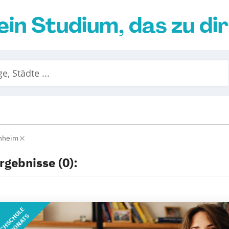
ein Studium, das zu di
nheim
rgebnisse (0):
CHSCHULE
DES MONATS