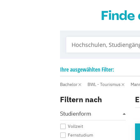
Finde 
Ihre
ausgewählten
Filter:
Bachelor
BWL - Tourismus
Man
Filtern nach
E
Studienform
Vollzeit
HO
Fernstudium