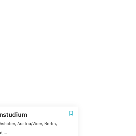
rnstudium
chshafen, Austria/Wien, Berlin,
d,...