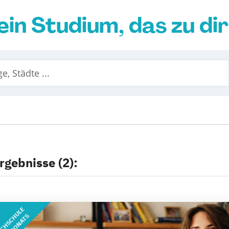
ein Studium, das zu di
rgebnisse (2):
CHSCHULE
DES MONATS