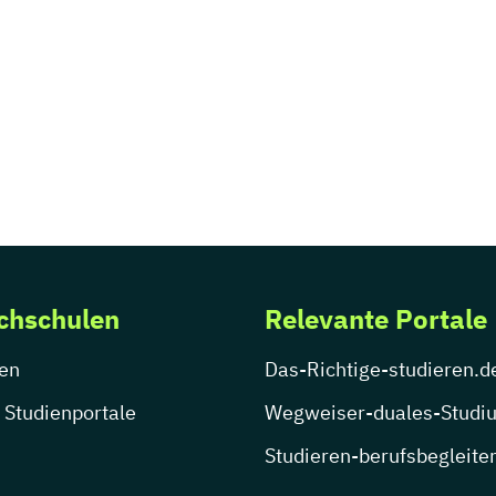
chschulen
Relevante Portale
en
Das-Richtige-studieren.d
 Studienportale
Wegweiser-duales-Studi
Studieren-berufsbegleite