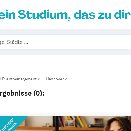
ein Studium, das zu di
nd Eventmanagement
Hannover
rgebnisse (0):
CHSCHULE
DES MONATS