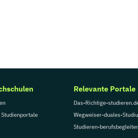
chschulen
Relevante Portale
en
Das-Richtige-studieren.d
 Studienportale
Wegweiser-duales-Studi
Studieren-berufsbegleite