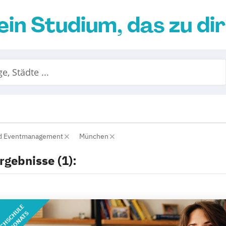
ein Studium, das zu di
nd Eventmanagement
München
rgebnisse (1):
CHSCHULE
DES MONATS