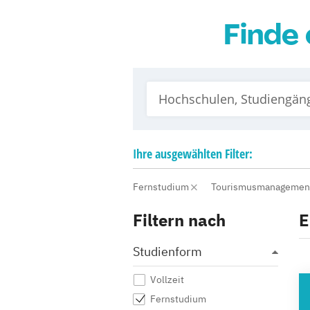
Finde 
Ihre
ausgewählten
Filter:
Fernstudium
Tourismusmanageme
Filtern nach
E
Studienform
Vollzeit
HO
Fernstudium