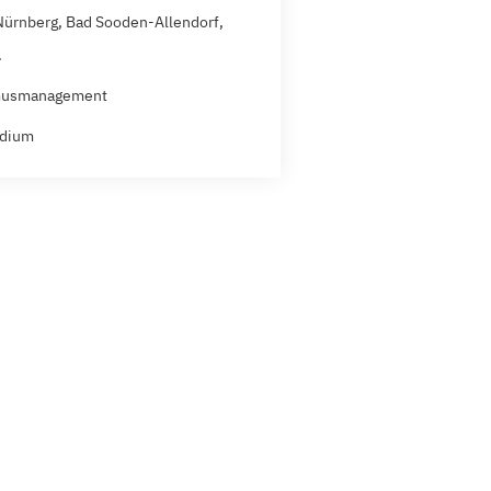
 Nürnberg, Bad Sooden-Allendorf,
.
musmanagement
udium