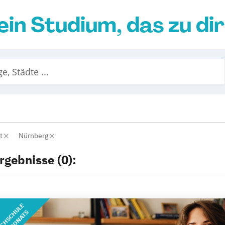
ein Studium, das zu di
nt
Nürnberg
rgebnisse (0):
CHSCHULE
DES MONATS