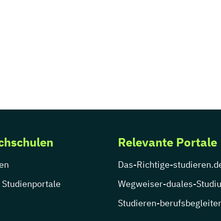
chschulen
Relevante Portale
en
Das-Richtige-studieren.d
 Studienportale
Wegweiser-duales-Studi
Studieren-berufsbegleite