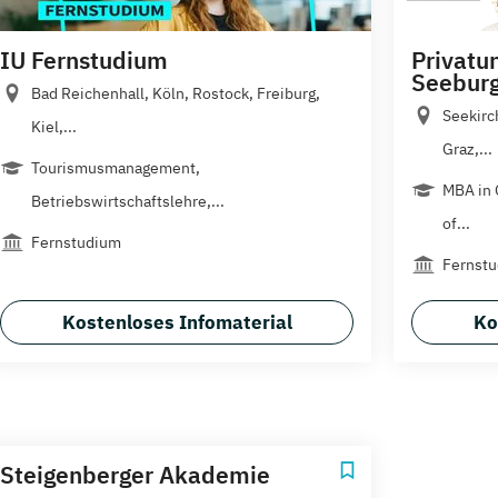
IU Fernstudium
Privatun
Seebur
Bad Reichenhall, Köln, Rostock, Freiburg,
Seekirc
Kiel,...
Graz,...
Tourismusmanagement,
MBA in 
Betriebswirtschaftslehre,...
of...
Fernstudium
Fernst
Kostenloses Infomaterial
Ko
Steigenberger Akademie