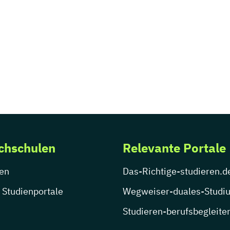
chschulen
Relevante Portale
en
Das-Richtige-studieren.d
 Studienportale
Wegweiser-duales-Studi
Studieren-berufsbegleite