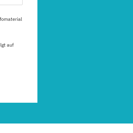
fomaterial
gt auf