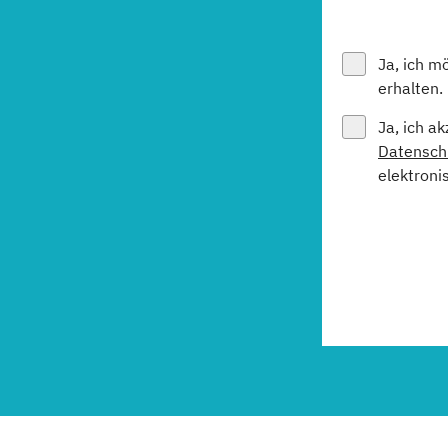
Ja, ich m
erhalten.
Ja, ich a
Datensch
elektroni