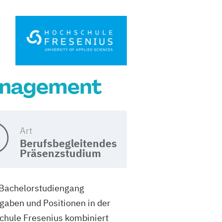
management
Art
Berufsbegleitendes
Präsenzstudium
m Bachelorstudiengang
fgaben und Positionen in der
hule Fresenius kombiniert