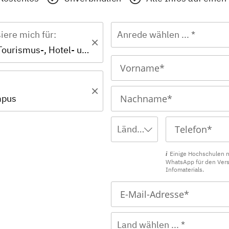
siere mich für:
Anrede wählen ... *
Bachelor - Tourismus-, Hotel- und Eventmanagement
mpus
Ländervorwahl wählen ... *
Einige Hochschulen 
WhatsApp für den Ver
Infomaterials.
Land wählen ... *