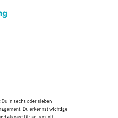
ng
Du in sechs oder sieben
nagement. Du erkennst wichtige
d eignest Dir an, gezielt