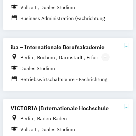
Vollzeit
Duales Studium
Business Administration (Fachrichtung
Hotel- und Tourismusmanagement)
iba – Internationale Berufsakademie
Berlin
Bochum
Darmstadt
Erfurt
Hamburg
Heidelberg
Kassel
Köln
Duales Studium
Leipzig
München
Nürnberg
Münster
Betriebswirtschaftslehre - Fachrichtung
Online-Campus
Hotel- und Tourismusmanagement
VICTORIA |Internationale Hochschule
Berlin
Baden-Baden
Vollzeit
Duales Studium