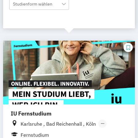
Studienform wählen
IU Fernstudium
Karlsruhe
Bad Reichenhall
Köln
Rostock
Freiburg
Kiel
Fernstudium