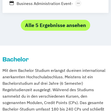
Business Administration Event-
Messe- und Kongressmanagement
Business Administration Hotel- und
Tourismusmanagement
Alle 5 Ergebnisse ansehen
Bachelor
Mit dem Bachelor Studium erlangst du einen international
anerkannten Hochschulabschluss. Meistens ist ein
Bachelorstudium auf drei Jahre (6 Semester)
Regelstudienzeit ausgelegt. Während des Studiums
sammelst du in den verschiedenen Kursen, den
sogenannten Modulen, Credit Points (CPs). Das gesamte
Bachelor-Studium umfasst 180 bis 240 CPs und schließt