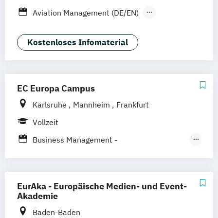
Frankfurt am Main
Stuttgart
Dresden
Aviation Management (DE/EN)
Aachen
Basel
Bielefeld
Deggendorf
Betriebswirtschaftslehre
Kassel
Oberhausen
Offenbach
General Management
Kostenloses Infomaterial
Saarbrücken
Neu-Ulm
Graz
Innsbruck
Tourismusmanagement
Wien
Zürich
Augsburg
Freising
Friedrichshafen
Klagenfurt
Magdeburg
Münster
Trier
Würzburg
Chemnitz
EC Europa Campus
Linz
deutschlandweit
Karlsruhe
Mannheim
Frankfurt
Vollzeit
Business Management -
Tourismusmanagement
Hotelmanagement und Eventmanagement
EurAka - Europäische Medien- und Event-
Gesundheitsmanagement - Gesundheits-
Akademie
und Sporttourismus
Baden-Baden