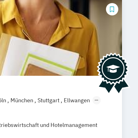
öln
München
Stuttgart
Ellwangen
amm
Zürich
Fürth
triebswirtschaft und Hotelmanagement