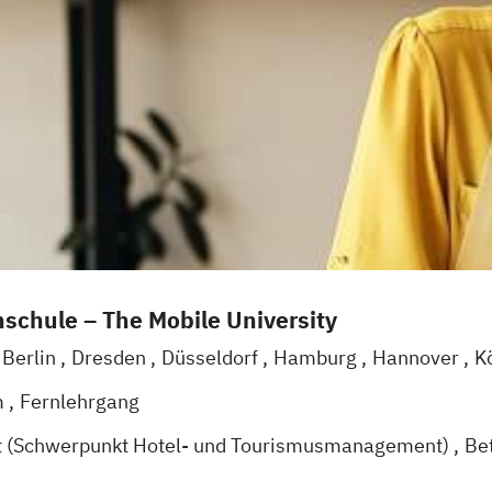
schule – The Mobile University
Berlin
Dresden
Düsseldorf
Hamburg
Hannover
K
g
Mannheim
Wertheim
Wien
Frankfurt am Main
H
m
Fernlehrgang
t (Schwerpunkt Hotel- und Tourismusmanagement)
Be