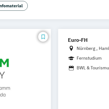
nfomaterial
Euro-FH
Nürnberg
Ham
Frankfurt am M
Fernstudium
BWL & Tourism