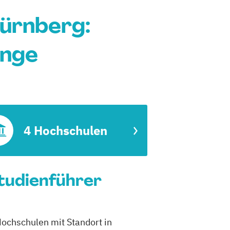
Nürnberg:
änge
4 Hochschulen
Studienführer
Hochschulen mit Standort in