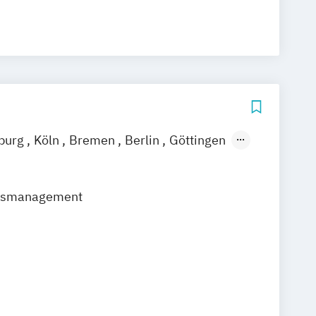
burg
Köln
Bremen
Berlin
Göttingen
ain
Leipzig
München
Stuttgart
usmanagement