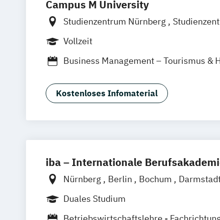
Campus M University
Studienzentrum Nürnberg
Studienzen
Studienzentrum Palma de Mallorca
Vollzeit
Business Management – Tourismus & Ho
Business Management: Profil Mobility &
Kostenloses Infomaterial
iba – Internationale Berufsakadem
Nürnberg
Berlin
Bochum
Darmstad
Hamburg
Heidelberg
Kassel
Köln
Duales Studium
München
Münster
Online-Campus
Betriebswirtschaftslehre - Fachrichtun