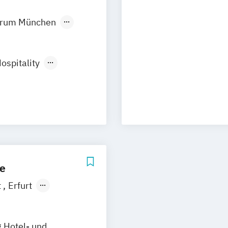
trum München
spitality
 Future Living
ie
t
Erfurt
Leipzig
g Hotel- und