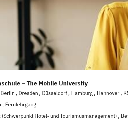
schule – The Mobile University
Berlin
Dresden
Düsseldorf
Hamburg
Hannover
K
g
Mannheim
Wertheim
Wien
Frankfurt am Main
H
m
Fernlehrgang
t (Schwerpunkt Hotel- und Tourismusmanagement)
Be