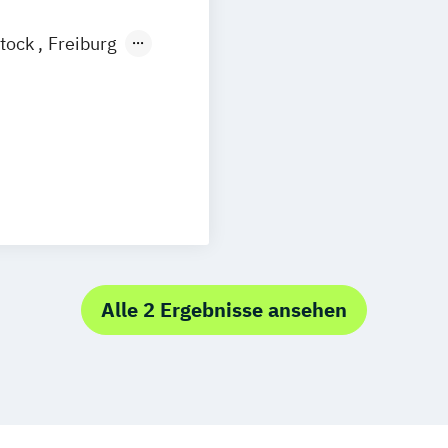
tock
Freiburg
esden
Aachen
uhe
Kassel
Neu-Ulm
nagement
urg
Freising
rg
Münster
t
Alle 2 Ergebnisse ansehen