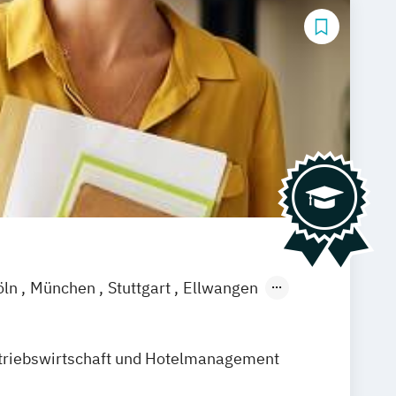
öln
München
Stuttgart
Ellwangen
amm
Zürich
Fürth
triebswirtschaft und Hotelmanagement