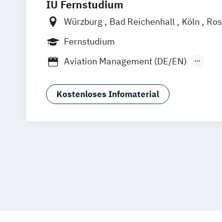
IU Fernstudium
Würzburg
Bad Reichenhall
Köln
Ros
Kiel
Frankfurt am Main
Stuttgart
Dr
Fernstudium
Basel
Bielefeld
Deggendorf
Karlsr
Aviation Management (DE/EN)
Oberhausen
Offenbach
Saarbrücken
Betriebswirtschaftslehre
General Ma
Graz
Innsbruck
Wien
Zürich
Augsb
Tourismusmanagement
Friedrichshafen
Klagenfurt
Magdebu
Kostenloses Infomaterial
Trier
Chemnitz
Linz
deutschlandwei