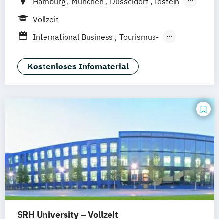
Hamburg
München
Düsseldorf
Idstein
Berlin
Frankfurt am Main
Köln
Vollzeit
Heidelberg
Wiesbaden
Wolfenbüttel
International Business
Tourismus-
Braunschweig
Erfurt
Hotel- und Eventmanagement
Kostenloses Infomaterial
SRH University – Vollzeit