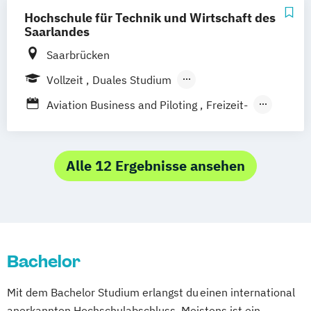
Tourism & Hospitality Management
Hochschule für Technik und Wirtschaft des
Saarlandes
Saarbrücken
Vollzeit
Duales Studium
Berufsbegleitendes Präsenzstudium
Aviation Business and Piloting
Freizeit-
Sport-
Tourismus-Management
Internationales Tourismus-Management
Kulturmanagement
Alle 12 Ergebnisse ansehen
Bachelor
Mit dem Bachelor Studium erlangst du einen international
anerkannten Hochschulabschluss. Meistens ist ein