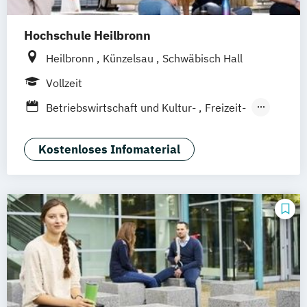
Hochschule Heilbronn
Heilbronn
Künzelsau
Schwäbisch Hall
Vollzeit
Betriebswirtschaft und Kultur-
Freizeit-
Sportmanagement
Hotel- und Restaurantmanagement
Kostenloses Infomaterial
(DE/EN)
Tourism Futures Studies (EN)
Tourismus und
Nachhaltigkeitsmanagement (DE/EN)
Tourismusmanagement (DE/EN)