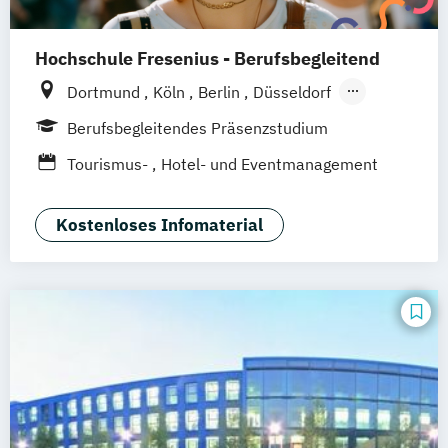
Tourismusökonom (FH)
Hochschule Fresenius - Berufsbegleitend
Dortmund
Köln
Berlin
Düsseldorf
Frankfurt
Hamburg
Idstein
München
Berufsbegleitendes Präsenzstudium
Wiesbaden
Online-Campus
Osnabrück
Tourismus-
Hotel- und Eventmanagement
Oldenburg
Hannover
Erfurt
Stuttgart
Braunschweig
Kostenloses Infomaterial