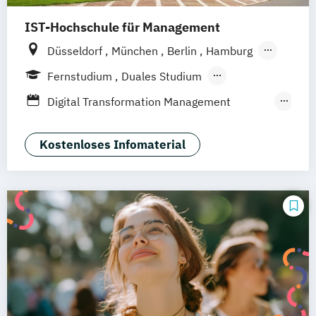
IST-Hochschule für Management
Düsseldorf
München
Berlin
Hamburg
Weil am Rhein
Frankfurt am Main
Essen
Fernstudium
Duales Studium
Stuttgart
Jena
Innsbruck
Linz
Fernlehrgang
Digital Transformation Management
(Schwerpunkt Tourismus- und
Hotelmanagement)
Kostenloses Infomaterial
Hospitality Controlling & Hotel Asset
Management
Hotel- und Tourismusmarketing
Hotelmarketing
Hotelökonom
Housekeeping Management
Revenue Management
Tourism Consulting
Tourismus Management