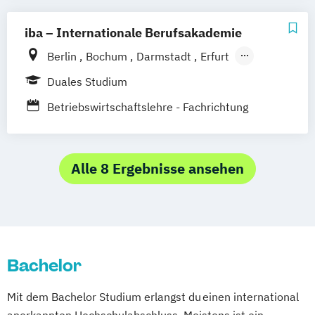
iba – Internationale Berufsakademie
Berlin
Bochum
Darmstadt
Erfurt
Hamburg
Heidelberg
Kassel
Köln
Duales Studium
Leipzig
München
Nürnberg
Münster
Betriebswirtschaftslehre - Fachrichtung
Online-Campus
Hotel- und Tourismusmanagement
Alle 8 Ergebnisse ansehen
Bachelor
Mit dem Bachelor Studium erlangst du einen international