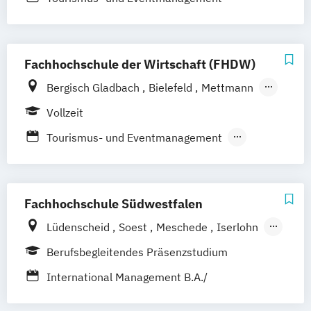
Hamburg
Hannover
Kaiserslautern/Kusel
Kiel
Leipzig
Ludwigshafen/Diez
München
Nürnberg
Fachhochschule der Wirtschaft (FHDW)
Online-Fernstudium
Regensburg
Stade
Stuttgart
Köln
Bergisch Gladbach
Bielefeld
Mettmann
Offenbach bei Frankfurt am Main
Paderborn
Marburg
Vollzeit
Schwarzheide/Oberspreewald-Lausitz bei
Tourismus- und Eventmanagement
Dresden
Tourismus- und Hotelmanagement
Fachhochschule Südwestfalen
Lüdenscheid
Soest
Meschede
Iserlohn
Hagen
Berufsbegleitendes Präsenzstudium
International Management B.A./
Vertiefungsrichtung Tourism