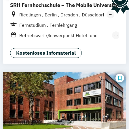
SRH Fernhochschule – The Mobile University
Riedlingen
Berlin
Dresden
Düsseldorf
Hamburg
Hannover
Köln
München
Fernstudium
Fernlehrgang
Stuttgart
Ellwangen
Zell
Leipzig
Betriebswirt (Schwerpunkt Hotel- und
Mannheim
Wertheim
Wien
Tourismusmanagement)
Frankfurt am Main
Hamm
Zürich
Fürth
Betriebswirtschaft und Hotelmanagement
Kostenloses Infomaterial