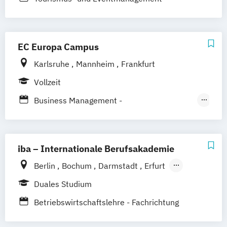
Freiburg
Friedrichshafen
Göttingen
Hamburg
Hannover
Kaiserslautern/Kusel
Kiel
Leipzig
EC Europa Campus
Ludwigshafen/Diez
München
Nürnberg
Online-Fernstudium
Regensburg
Stade
Karlsruhe
Mannheim
Frankfurt
Stuttgart
Köln
Vollzeit
Schwarzheide/Oberspreewald-Lausitz bei
Business Management -
Dresden
Tourismusmanagement
Hotelmanagement und Eventmanagement
iba – Internationale Berufsakademie
Gesundheitsmanagement - Gesundheits-
Berlin
Bochum
Darmstadt
Erfurt
und Sporttourismus
Hamburg
Heidelberg
Kassel
Köln
Duales Studium
Leipzig
München
Nürnberg
Münster
Betriebswirtschaftslehre - Fachrichtung
Online-Campus
Hotel- und Tourismusmanagement