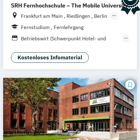
SRH Fernhochschule – The Mobile University
Frankfurt am Main
Riedlingen
Berlin
Dresden
Düsseldorf
Hamburg
Fernstudium
Fernlehrgang
Hannover
Köln
München
Stuttgart
Betriebswirt (Schwerpunkt Hotel- und
Ellwangen
Zell
Leipzig
Mannheim
Tourismusmanagement)
Wertheim
Wien
Hamm
Zürich
Fürth
Betriebswirtschaft und Hotelmanagement
Kostenloses Infomaterial