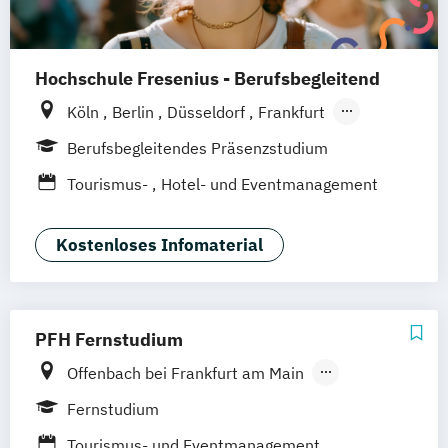
Hochschule Fresenius - Berufsbegleitend
Köln
Berlin
Düsseldorf
Frankfurt
Hamburg
Idstein
München
Wiesbaden
Berufsbegleitendes Präsenzstudium
Online-Campus
Osnabrück
Oldenburg
Tourismus-
Hotel- und Eventmanagement
Hannover
Dortmund
Erfurt
Stuttgart
Braunschweig
Kostenloses Infomaterial
PFH Fernstudium
Offenbach bei Frankfurt am Main
Austria/Wien
Berlin
Bielefeld
Bremen
Fernstudium
Dortmund
Düsseldorf/Ratingen
Erfurt
Tourismus- und Eventmanagement