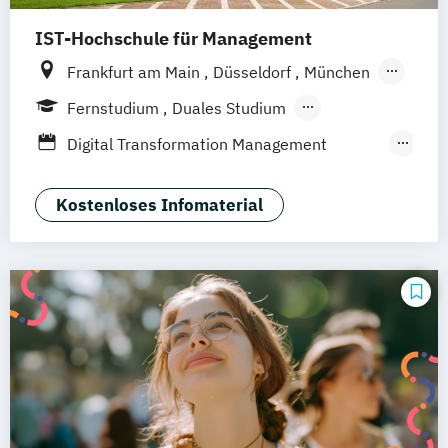
IST-Hochschule für Management
Frankfurt am Main
Düsseldorf
München
Berlin
Hamburg
Weil am Rhein
Essen
Fernstudium
Duales Studium
Stuttgart
Jena
Innsbruck
Linz
Fernlehrgang
Digital Transformation Management
(Schwerpunkt Tourismus- und
Hotelmanagement)
Kostenloses Infomaterial
Hospitality Controlling & Hotel Asset
Management
Hotel- und Tourismusmarketing
Hotelmarketing
Hotelökonom
Housekeeping Management
Revenue Management
Tourism Consulting
Tourismus Management