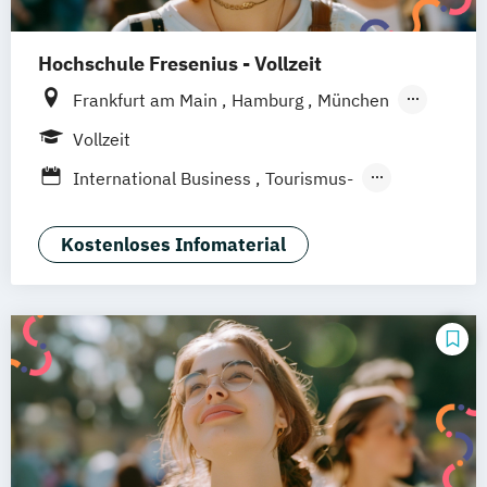
Tourismusökonom (FH)
Hochschule Fresenius - Vollzeit
Frankfurt am Main
Hamburg
München
Düsseldorf
Idstein
Berlin
Köln
Vollzeit
Heidelberg
Wiesbaden
Wolfenbüttel
International Business
Tourismus-
Braunschweig
Erfurt
Hotel- und Eventmanagement
Kostenloses Infomaterial