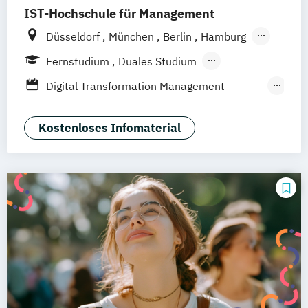
IST-Hochschule für Management
Düsseldorf
München
Berlin
Hamburg
Weil am Rhein
Frankfurt am Main
Essen
Fernstudium
Duales Studium
Stuttgart
Jena
Innsbruck
Linz
Fernlehrgang
Digital Transformation Management
(Schwerpunkt Tourismus- und
Hotelmanagement)
Kostenloses Infomaterial
Hospitality Controlling & Hotel Asset
Management
Hotel- und Tourismusmarketing
Hotelmarketing
Hotelökonom
Housekeeping Management
Revenue Management
Tourism Consulting
Tourismus Management
Tourismusökonom (FH)