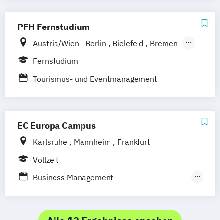
PFH Fernstudium
Austria/Wien
Berlin
Bielefeld
Bremen
Dortmund
Düsseldorf/Ratingen
Erfurt
Fernstudium
Freiburg
Friedrichshafen
Göttingen
Tourismus- und Eventmanagement
Hamburg
Hannover
Kaiserslautern/Kusel
Kiel
Leipzig
Ludwigshafen/Diez
München
Nürnberg
EC Europa Campus
Online-Fernstudium
Regensburg
Stade
Stuttgart
Köln
Karlsruhe
Mannheim
Frankfurt
Offenbach bei Frankfurt am Main
Vollzeit
Schwarzheide/Oberspreewald-Lausitz bei
Business Management -
Dresden
Tourismusmanagement
Hotelmanagement und Eventmanagement