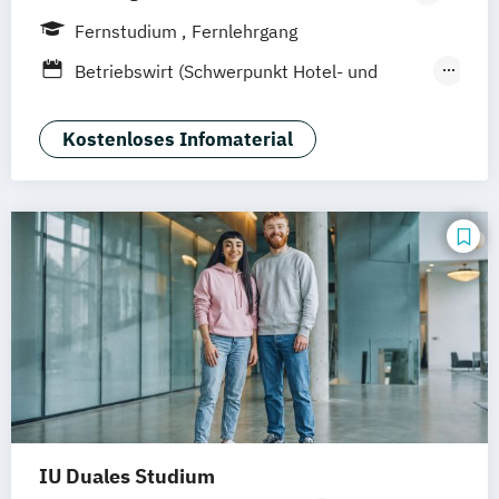
Hamburg
Hannover
Köln
München
Fernstudium
Fernlehrgang
Stuttgart
Ellwangen
Zell
Leipzig
Betriebswirt (Schwerpunkt Hotel- und
Mannheim
Wertheim
Wien
Tourismusmanagement)
Frankfurt am Main
Hamm
Zürich
Fürth
Betriebswirtschaft und Hotelmanagement
Kostenloses Infomaterial
IU Duales Studium