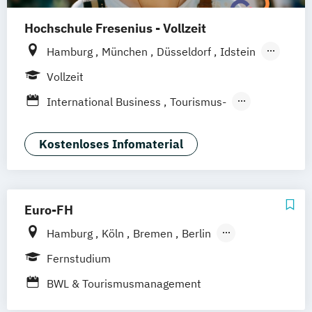
Hochschule Fresenius - Vollzeit
Hamburg
München
Düsseldorf
Idstein
Berlin
Frankfurt am Main
Köln
Vollzeit
Heidelberg
Wiesbaden
Wolfenbüttel
International Business
Tourismus-
Braunschweig
Erfurt
Hotel- und Eventmanagement
Kostenloses Infomaterial
Euro-FH
Hamburg
Köln
Bremen
Berlin
Göttingen
Frankfurt am Main
Leipzig
Fernstudium
München
Nürnberg
Stuttgart
BWL & Tourismusmanagement