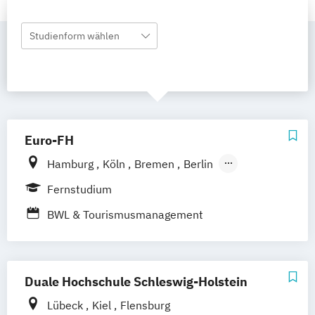
Studienform wählen
Euro-FH
Hamburg
Köln
Bremen
Berlin
Göttingen
Frankfurt am Main
Leipzig
Fernstudium
München
Nürnberg
Stuttgart
BWL & Tourismusmanagement
Duale Hochschule Schleswig-Holstein
Lübeck
Kiel
Flensburg