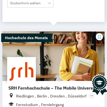
Studienform wählen
Hochschule des Monats
SRH Fernhochschule – The Mobile University
Riedlingen
Berlin
Dresden
Düsseldorf
Hamburg
Hannover
Köln
München
Fernstudium
Fernlehrgang