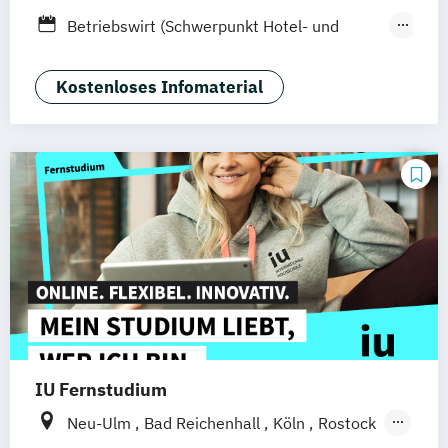
Stuttgart
Ellwangen
Zell
Leipzig
Betriebswirt (Schwerpunkt Hotel- und
Mannheim
Wertheim
Wien
Tourismusmanagement)
Frankfurt am Main
Hamm
Zürich
Fürth
Betriebswirtschaft und Hotelmanagement
Kostenloses Infomaterial
IU Fernstudium
Neu-Ulm
Bad Reichenhall
Köln
Rostock