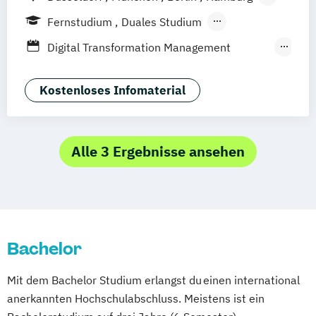
Weil am Rhein
Frankfurt am Main
Essen
Fernstudium
Duales Studium
Stuttgart
Jena
Innsbruck
Linz
Fernlehrgang
Digital Transformation Management
(Schwerpunkt Tourismus- und
Hotelmanagement)
Kostenloses Infomaterial
Hospitality Controlling & Hotel Asset
Management
Hotel- und Tourismusmarketing
Alle 3 Ergebnisse ansehen
Hotelmarketing
Hotelökonom
Housekeeping Management
Revenue Management
Tourism Consulting
Bachelor
Tourismus Management
Tourismusökonom (FH)
Mit dem Bachelor Studium erlangst du einen international
anerkannten Hochschulabschluss. Meistens ist ein