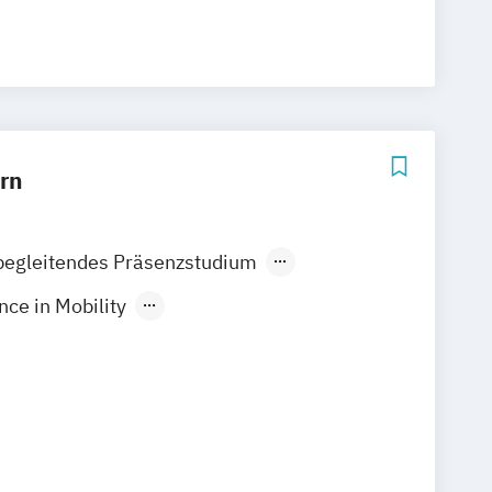
rn
begleitendes Präsenzstudium
der Präsenzlehrgang
nce in Mobility
nd Economics (MDSE)
stration - Tourism
stration - Tourismus
stration Tourism & Hospitality