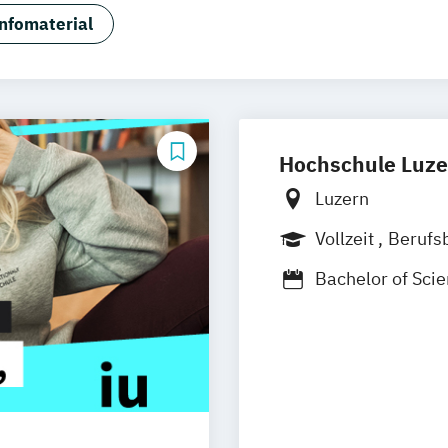
nfomaterial
Hochschule Luze
Luzern
Vollzeit
Berufs
Berufsbegleiten
Bachelor of Scie
Data Science a
Business Admini
Business Admini
Business Admini
Management