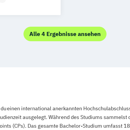
alth & Medical
Alle 4 Ergebnisse ansehen
du einen international anerkannten Hochschulabschluss
studienzeit ausgelegt. Während des Studiums sammelst 
oints (CPs). Das gesamte Bachelor-Studium umfasst 180