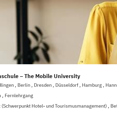
schule – The Mobile University
dlingen
Berlin
Dresden
Düsseldorf
Hamburg
Hann
Zell
Leipzig
Mannheim
Wertheim
Wien
Frankfurt
m
Fernlehrgang
t (Schwerpunkt Hotel- und Tourismusmanagement)
Be