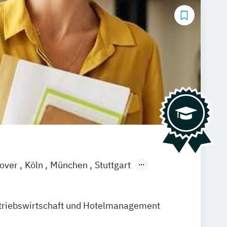
over
Köln
München
Stuttgart
 am Main
Hamm
Fürth
triebswirtschaft und Hotelmanagement