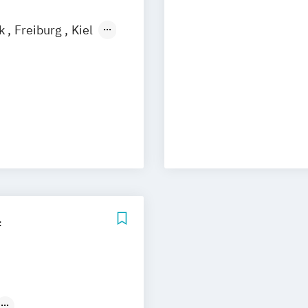
ck
Freiburg
Kiel
n
Aachen
uhe
Kassel
Neu-Ulm
nagement
eising
rg
Münster
schlandweit
f