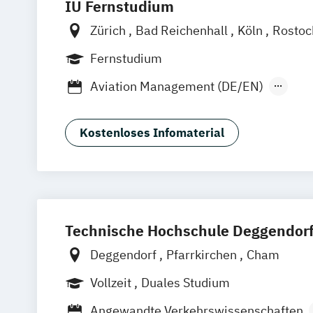
IU Fernstudium
Zürich
Bad Reichenhall
Köln
Rosto
Frankfurt am Main
Stuttgart
Dresde
Fernstudium
Basel
Bielefeld
Deggendorf
Karlsr
Aviation Management (DE/EN)
Oberhausen
Offenbach
Saarbrücken
Betriebswirtschaftslehre
General Ma
Graz
Innsbruck
Wien
Augsburg
Fr
Tourismusmanagement
Friedrichshafen
Klagenfurt
Magdebu
Kostenloses Infomaterial
Trier
Würzburg
Chemnitz
Linz
deut
Technische Hochschule Deggendor
Deggendorf
Pfarrkirchen
Cham
Vollzeit
Duales Studium
Angewandte Verkehrswissenschaften