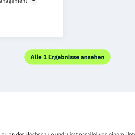
 Management
 CP)
Alle 1 Ergebnisse ansehen
 du an der Hochschule und wirst parallel von einem Un