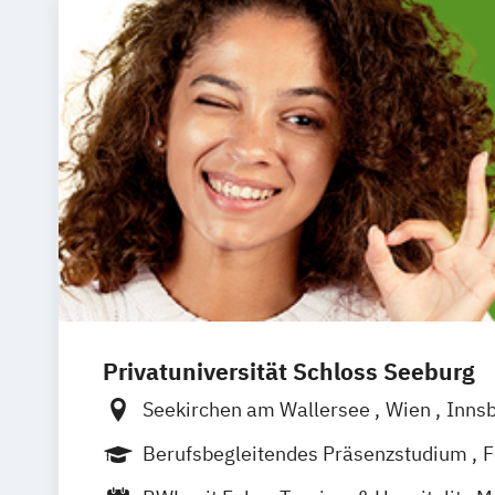
Privatuniversität Schloss Seeburg
Seekirchen am Wallersee
Wien
Inns
Südtirol
online
Berufsbegleitendes Präsenzstudium
F
Duales Studium
Vollzeit