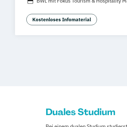
BWL mit Fokus Tourism & Hospitality
MBA in General Management (120 CP)
Master of Business Administration (60
Kostenloses Infomaterial
Sport- und Eventmanagement
Duales Studium
Bei einem dualen Studium studierst