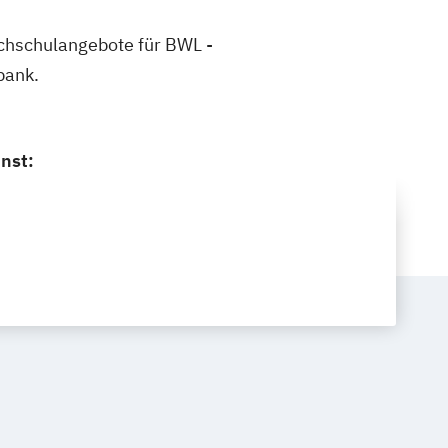
Hochschulangebote für BWL -
bank.
nst: