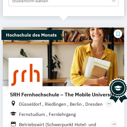
Studienform wählen
Hochschule des Monats
SRH Fernhochschule – The Mobile University
Düsseldorf
Riedlingen
Berlin
Dresden
Hamburg
Hannover
Köln
München
Fernstudium
Fernlehrgang
Stuttgart
Ellwangen
Zell
Leipzig
Betriebswirt (Schwerpunkt Hotel- und