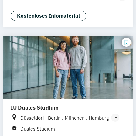
Mannheim
Wertheim
Wien
Tourismusmanagement)
Frankfurt am Main
Hamm
Zürich
Fürth
Betriebswirtschaft und Hotelmanagement
Kostenloses Infomaterial
IU Duales Studium
Düsseldorf
Berlin
München
Hamburg
Frankfurt am Main
Bremen
Erfurt
Duales Studium
Nürnberg
Hannover
Dortmund