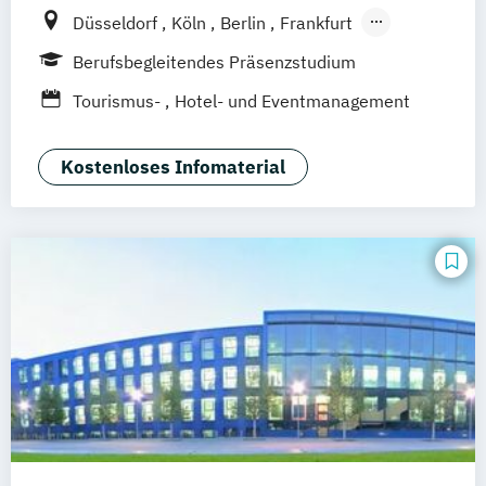
Düsseldorf
Köln
Berlin
Frankfurt
Hamburg
Idstein
München
Wiesbaden
Berufsbegleitendes Präsenzstudium
Online-Campus
Osnabrück
Oldenburg
Tourismus-
Hotel- und Eventmanagement
Hannover
Dortmund
Erfurt
Stuttgart
Braunschweig
Kostenloses Infomaterial