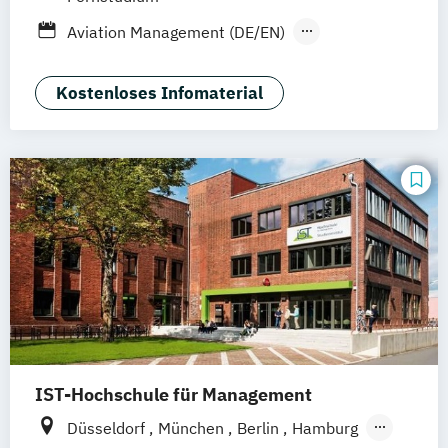
Dresden
Aachen
Basel
Bielefeld
Aviation Management (DE/EN)
Deggendorf
Karlsruhe
Kassel
Betriebswirtschaftslehre
Oberhausen
Offenbach
Saarbrücken
General Management
Kostenloses Infomaterial
Neu-Ulm
Graz
Innsbruck
Wien
Zürich
Tourismusmanagement
Augsburg
Freising
Friedrichshafen
Klagenfurt
Magdeburg
Münster
Trier
Würzburg
Chemnitz
Linz
deutschlandweit
IST-Hochschule für Management
Düsseldorf
München
Berlin
Hamburg