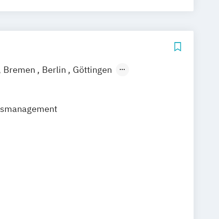
Bremen
Berlin
Göttingen
ain
Leipzig
München
Nürnberg
usmanagement