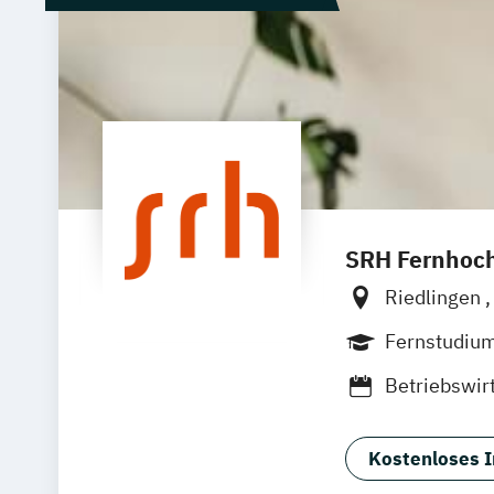
SRH Fernhoch
Riedlingen
Zell
Leipzi
Fernstudiu
Betriebswir
Kostenloses I