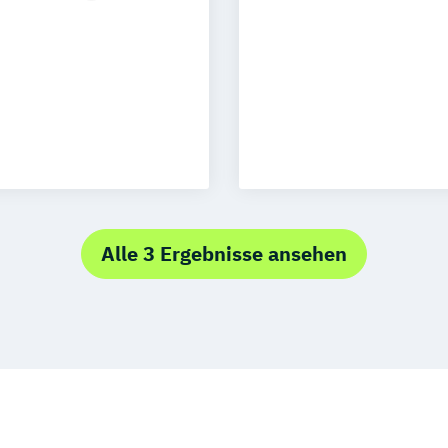
n
Aachen
uhe
Kassel
Neu-Ulm
nagement
urg
Freising
rg
Münster
schlandweit
Alle 3 Ergebnisse ansehen