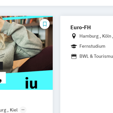
Euro-FH
Hamburg
Köln
Frankfurt am M
Fernstudium
Stuttgart
BWL & Tourism
burg
Kiel