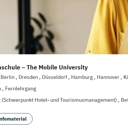
schule – The Mobile University
Berlin
Dresden
Düsseldorf
Hamburg
Hannover
K
g
Mannheim
Wertheim
Wien
Frankfurt am Main
H
m
Fernlehrgang
t (Schwerpunkt Hotel- und Tourismusmanagement)
Be
nfomaterial