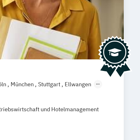
öln
München
Stuttgart
Ellwangen
amm
Zürich
Fürth
triebswirtschaft und Hotelmanagement