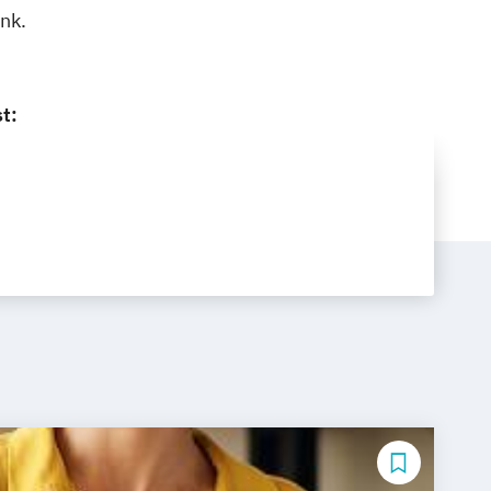
nk.
t: