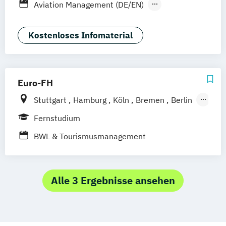
Aviation Management (DE/EN)
Deggendorf
Karlsruhe
Kassel
Betriebswirtschaftslehre
Oberhausen
Offenbach
Saarbrücken
General Management
Kostenloses Infomaterial
Neu-Ulm
Graz
Innsbruck
Wien
Zürich
Tourismusmanagement
Augsburg
Freising
Friedrichshafen
Klagenfurt
Magdeburg
Münster
Trier
Würzburg
Chemnitz
Linz
Euro-FH
deutschlandweit
Stuttgart
Hamburg
Köln
Bremen
Berlin
Göttingen
Frankfurt am Main
Leipzig
Fernstudium
München
Nürnberg
BWL & Tourismusmanagement
Alle 3 Ergebnisse ansehen