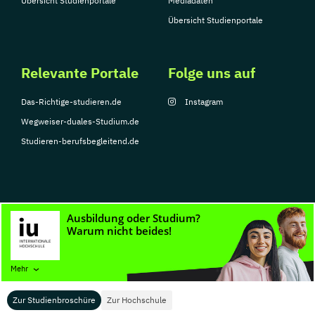
Übersicht Studienportale
Mediadaten
Übersicht Studienportale
Relevante Portale
Folge uns auf
Das-Richtige-studieren.de
Instagram
Wegweiser-duales-Studium.de
Studieren-berufsbegleitend.de
© Copyright 2026, TarGroup Media GmbH
Impressum
Datenschutzerklärung
Nutzungsbedingungen
Barrierefreihe
Mehr
Zur Studienbroschüre
Zur Hochschule