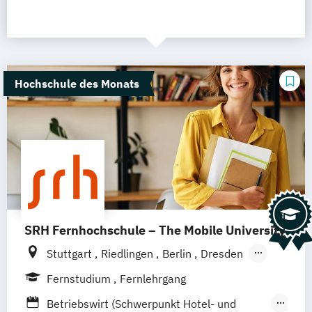
Hochschule des Monats
SRH Fernhochschule – The Mobile University
Stuttgart
Riedlingen
Berlin
Dresden
Düsseldorf
Hamburg
Hannover
Köln
Fernstudium
Fernlehrgang
München
Ellwangen
Zell
Leipzig
Betriebswirt (Schwerpunkt Hotel- und