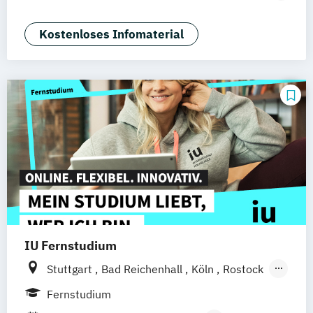
Mannheim
Wertheim
Wien
Tourismusmanagement)
Frankfurt am Main
Hamm
Zürich
Fürth
Betriebswirtschaft und Hotelmanagement
Kostenloses Infomaterial
IU Fernstudium
Stuttgart
Bad Reichenhall
Köln
Rostock
Freiburg
Kiel
Frankfurt am Main
Fernstudium
Dresden
Aachen
Basel
Bielefeld