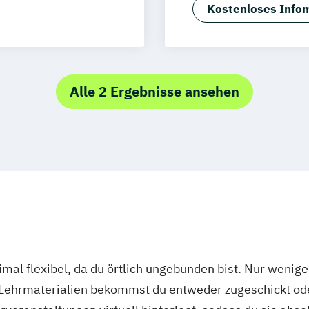
Master of Busin
rg
Münster
Kostenloses Infom
Sport- und Eve
schlandweit
Alle 2 Ergebnisse ansehen
mal flexibel, da du örtlich ungebunden bist. Nur wenig
 Lehrmaterialien bekommst du entweder zugeschickt oder