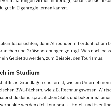
veranstaltungen virtuell hinterlegt, sodass du sie abs
 du gut in Eigenregie lernen kannst.
Zukunftsaussichten, denn Allrounder mit ordentlichem 
Branchen und Größenordnungen gefragt. Was noch besser
r ein Gebiet zu werden, zum Beispiel den Tourismus.
ich im Studium
chaftliche Grundlagen und lernst, wie ein Unternehmen i
typischen BWL-Fächern, wie z.B. Rechnungswesen, Wirts
erst du deine sprachlichen Skills und bekommst einen
erpunkte werden dich Tourismus-, Hotel- und Eventth