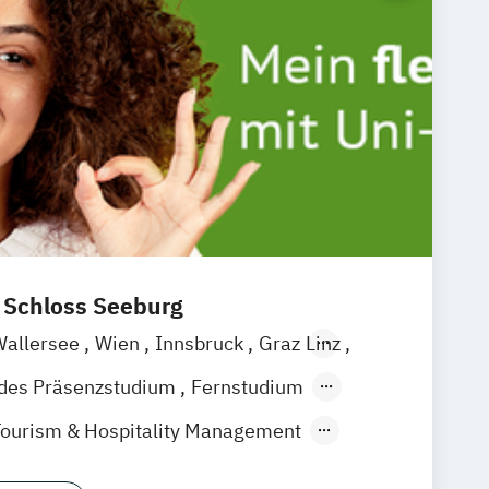
t Schloss Seeburg
Wallersee
Wien
Innsbruck
Graz
Linz
ndes Präsenzstudium
Fernstudium
Vollzeit
Tourism & Hospitality Management
 Management (120 CP)