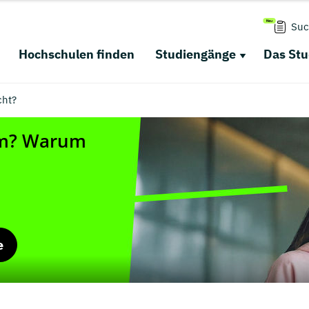
Suc
Hochschulen finden
Studiengänge
Das St
cht?
e