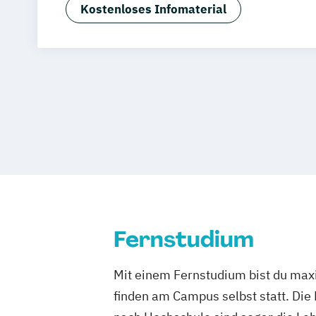
Tourismusmanagement
Friedrichshafen
Klagenfurt
Magdebu
Kostenloses Infomaterial
Trier
Würzburg
Chemnitz
Linz
deut
Fernstudium
Mit einem Fernstudium bist du maxi
finden am Campus selbst statt. Die