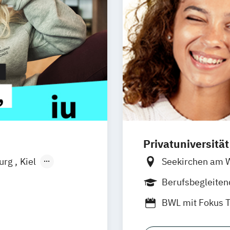
Privatuniversitä
burg
Kiel
Seekirchen am 
n
Aachen
Südtirol
online
Berufsbegleite
uhe
Kassel
Duales Studium
BWL mit Fokus 
Neu-Ulm
nagement
MBA in General
urg
Freising