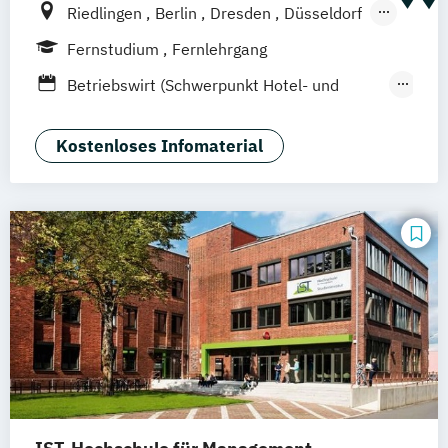
Riedlingen
Berlin
Dresden
Düsseldorf
Hamburg
Hannover
Köln
München
Fernstudium
Fernlehrgang
Stuttgart
Ellwangen
Zell
Leipzig
Betriebswirt (Schwerpunkt Hotel- und
Mannheim
Wertheim
Wien
Tourismusmanagement)
Frankfurt am Main
Hamm
Zürich
Fürth
Betriebswirtschaft und Hotelmanagement
Kostenloses Infomaterial