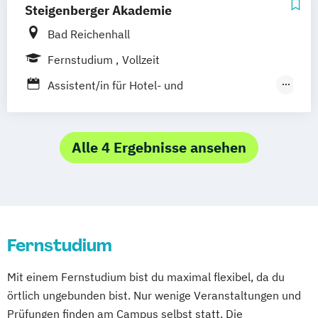
Steigenberger Akademie
Online-Fernstudium
Regensburg
Stade
Stuttgart
Köln
Bad Reichenhall
Offenbach bei Frankfurt am Main
Fernstudium
Vollzeit
Schwarzheide/Oberspreewald-Lausitz bei
Assistent/in für Hotel- und
Dresden
Tourismusmanagement
Internationale/r Touristikassistent/in
Staatlich gepr. Assistent/in für Hotel- und
Alle 4 Ergebnisse ansehen
Tourismusmanagement
Tourismusmanagement
Fernstudium
Mit einem Fernstudium bist du maximal flexibel, da du
örtlich ungebunden bist. Nur wenige Veranstaltungen und
Prüfungen finden am Campus selbst statt. Die