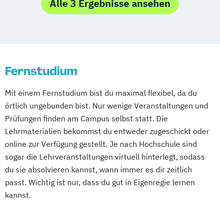
Alle 3 Ergebnisse ansehen
Online-Fernstudium
Regensburg
Stade
Köln
Offenbach bei Frankfurt am Main
Schwarzheide/Oberspreewald-Lausitz bei
Dresden
Fernstudium
Mit einem Fernstudium bist du maximal flexibel, da du
örtlich ungebunden bist. Nur wenige Veranstaltungen und
Prüfungen finden am Campus selbst statt. Die
Lehrmaterialien bekommst du entweder zugeschickt oder
online zur Verfügung gestellt. Je nach Hochschule sind
sogar die Lehrveranstaltungen virtuell hinterlegt, sodass
du sie absolvieren kannst, wann immer es dir zeitlich
passt. Wichtig ist nur, dass du gut in Eigenregie lernen
kannst.