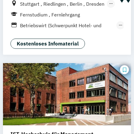
Stuttgart
Riedlingen
Berlin
Dresden
Düsseldorf
Hamburg
Hannover
Köln
Fernstudium
Fernlehrgang
München
Ellwangen
Zell
Leipzig
Betriebswirt (Schwerpunkt Hotel- und
Mannheim
Wertheim
Wien
Tourismusmanagement)
Frankfurt am Main
Hamm
Zürich
Fürth
Betriebswirtschaft und Hotelmanagement
Kostenloses Infomaterial