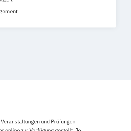
el
Leipzig
Mannheim
München
gement
rslautern
Wiesbaden
Regenstauf
rswerda
Magdeburg
Ostfildern
/ Kiel
Stein / Nürnberg
Wuppertal
Online-Campus
Heidelberg
e Veranstaltungen und Prüfungen
 online zur Verfügung gestellt. Je