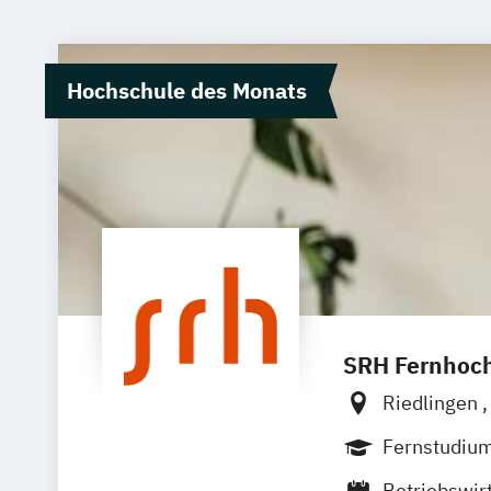
Hochschule des Monats
SRH Fernhoch
Riedlingen
Zell
Leipzi
Fernstudiu
Betriebswir