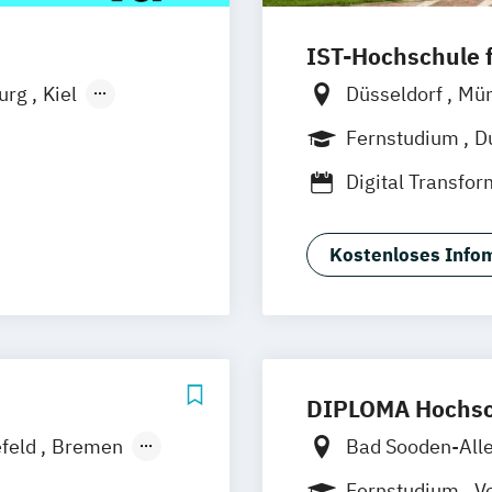
IST-Hochschule
burg
Kiel
Düsseldorf
Mü
n
Aachen
Weil am Rhein
Fernstudium
D
uhe
Kassel
Jena
Innsbruc
Digital Transf
Neu-Ulm
nagement
Tourismus- und
urg
Freising
Hospitality Con
rg
Münster
Kostenloses Infom
Hotel- und Tou
schlandweit
Hotelökonom
Revenue Mana
Tourismus Man
DIPLOMA Hochsc
efeld
Bremen
Bad Sooden-All
Bonn
Friedric
Fernstudium
Vo