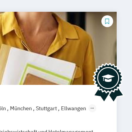
öln
München
Stuttgart
Ellwangen
amm
Zürich
Fürth
triebswirtschaft und Hotelmanagement