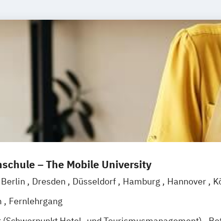
schule – The Mobile University
Berlin
Dresden
Düsseldorf
Hamburg
Hannover
K
g
Mannheim
Wertheim
Wien
Frankfurt am Main
H
m
Fernlehrgang
t (Schwerpunkt Hotel- und Tourismusmanagement)
Be