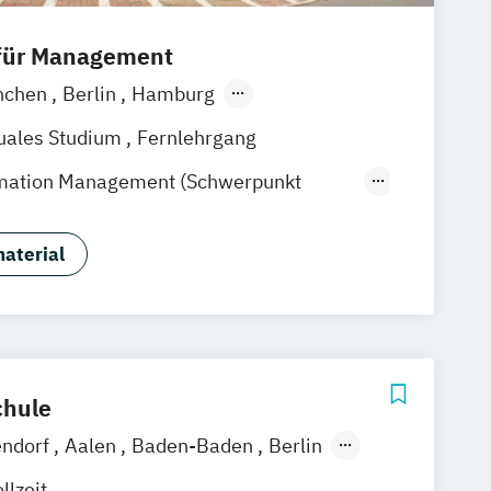
 für Management
nchen
Berlin
Hamburg
Frankfurt am Main
Essen
Stuttgart
uales Studium
Fernlehrgang
k
Linz
ormation Management (Schwerpunkt
 Hotelmanagement)
trolling & Hotel Asset Management
aterial
rismusmarketing
Hotelmarketing
Housekeeping Management
gement
Tourism Consulting
agement
Tourismusökonom (FH)
hule
endorf
Aalen
Baden-Baden
Berlin
hshafen
Hamburg
Hannover
llzeit