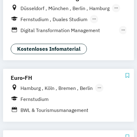
Düsseldorf
München
Berlin
Hamburg
Weil am Rhein
Frankfurt am Main
Essen
Fernstudium
Duales Studium
Stuttgart
Jena
Innsbruck
Linz
Fernlehrgang
Digital Transformation Management
(Schwerpunkt Tourismus- und
Hotelmanagement)
Kostenloses Infomaterial
Hospitality Controlling & Hotel Asset
Management
Hotel- und Tourismusmarketing
Euro-FH
Hotelmarketing
Hotelökonom
Hamburg
Köln
Bremen
Berlin
Housekeeping Management
Göttingen
Frankfurt am Main
Leipzig
Revenue Management
Fernstudium
München
Nürnberg
Stuttgart
Tourism Consulting
BWL & Tourismusmanagement
Tourismus Management
Tourismusökonom (FH)