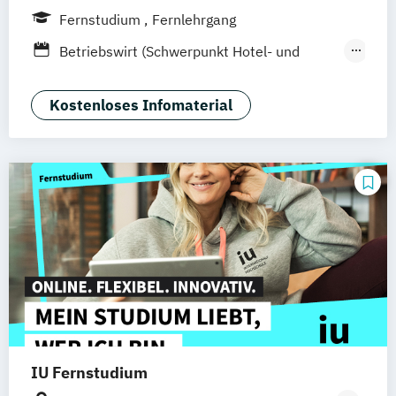
Hamburg
Hannover
Köln
München
Fernstudium
Fernlehrgang
Stuttgart
Ellwangen
Zell
Leipzig
Betriebswirt (Schwerpunkt Hotel- und
Mannheim
Wertheim
Wien
Tourismusmanagement)
Frankfurt am Main
Hamm
Zürich
Fürth
Betriebswirtschaft und Hotelmanagement
Kostenloses Infomaterial
IU Fernstudium