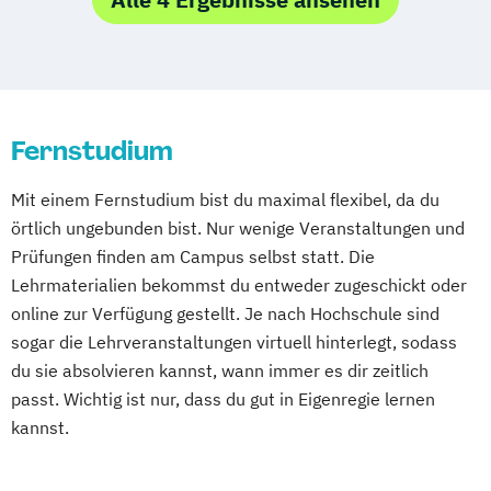
Online-Fernstudium
Regensburg
Stade
Stuttgart
Köln
Offenbach bei Frankfurt am Main
Schwarzheide/Oberspreewald-Lausitz bei
Dresden
Fernstudium
Mit einem Fernstudium bist du maximal flexibel, da du
örtlich ungebunden bist. Nur wenige Veranstaltungen und
Prüfungen finden am Campus selbst statt. Die
Lehrmaterialien bekommst du entweder zugeschickt oder
online zur Verfügung gestellt. Je nach Hochschule sind
sogar die Lehrveranstaltungen virtuell hinterlegt, sodass
du sie absolvieren kannst, wann immer es dir zeitlich
passt. Wichtig ist nur, dass du gut in Eigenregie lernen
kannst.