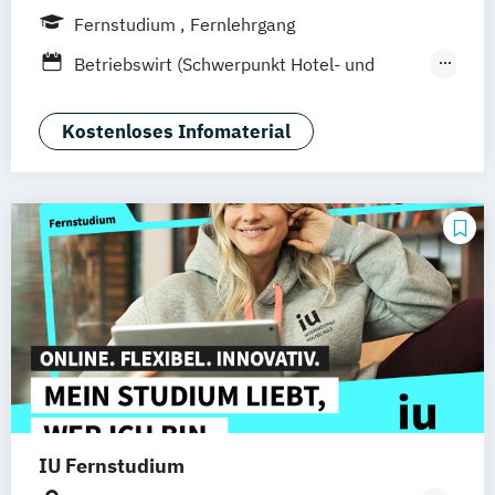
Hamburg
Hannover
Köln
München
Fernstudium
Fernlehrgang
Stuttgart
Ellwangen
Zell
Leipzig
Betriebswirt (Schwerpunkt Hotel- und
Mannheim
Wertheim
Wien
Tourismusmanagement)
Frankfurt am Main
Hamm
Zürich
Fürth
Betriebswirtschaft und Hotelmanagement
Kostenloses Infomaterial
IU Fernstudium