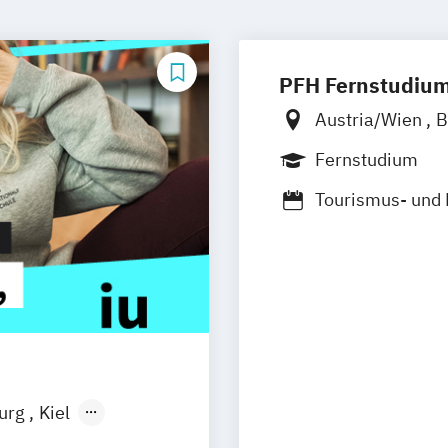
PFH Fernstudiu
Austria/Wien
B
Düsseldorf/Rat
Fernstudium
Friedrichshafen
Tourismus- und
Kaiserslautern/
Ludwigshafen/D
Online-Fernstu
Köln
Offenbach
Schwarzheide/O
burg
Kiel
n
Aachen