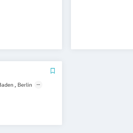
uhe
Kassel
Neu-Ulm
nagement
urg
Freising
rg
Münster
schlandweit
Baden
Berlin
nover
m
München
Regenstauf
stfildern
g
Wuppertal