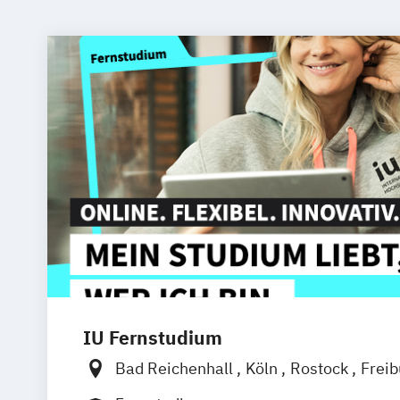
IU Fernstudium
Bad Reichenhall
Köln
Rostock
Frei
Frankfurt am Main
Stuttgart
Dresde