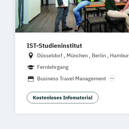
IST-Studieninstitut
Düsseldorf
München
Berlin
Hambur
Fernlehrgang
Business Travel Management
Destinationsmanagement
F&B Manage
Geprüfte:r Tourismusfachwirt:in (IHK)
Kostenloses Infomaterial
Human Ressources in der Hotellerie
Nachhaltiger Tourismus
Sport- und Gesundheitstourismus
Tourismusbetriebswirt:in
Tourismusm