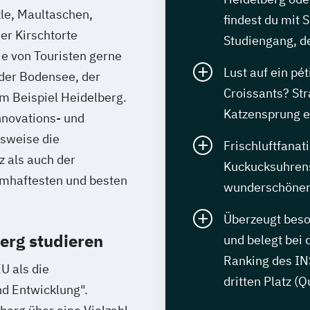
zle, Maultaschen,
findest du mit 
r Kirschtorte
Studiengang, de
e von Touristen gerne
Lust auf ein pét
der Bodensee, der
Croissants? St
um Beispiel Heidelberg.
Katzensprung e
nnovations- und
lsweise die
Frischluftfanat
 als auch der
Kuckucksuhre
amhaftesten und besten
wunderschönen 
Überzeugt beso
erg studieren
und belegt bei 
Ranking des I
U als die
dritten Platz (
nd Entwicklung".