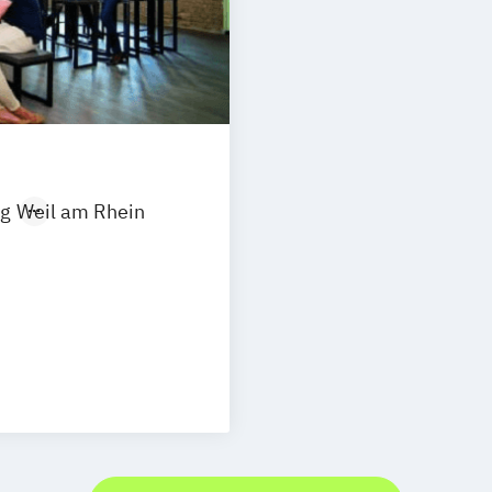
g
Weil am Rhein
r:in
arketing