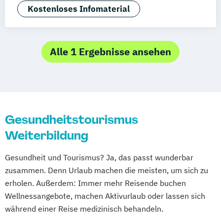
F&B Manager:in
Kostenloses Infomaterial
Geprüfte:r Tourismusfachwirt:in (IHK)
Human Ressources in der Hotellerie
Nachhaltiger Tourismus
Alle 1 Ergebnisse ansehen
Sport- und Gesundheitstourismus
Tourismusbetriebswirt:in
Tourismusmarketing
Touristikfachkraft
Gesundheitstourismus
Weiterbildung
Gesundheit und Tourismus? Ja, das passt wunderbar
zusammen. Denn Urlaub machen die meisten, um sich zu
erholen. Außerdem: Immer mehr Reisende buchen
Wellnessangebote, machen Aktivurlaub oder lassen sich
während einer Reise medizinisch behandeln.