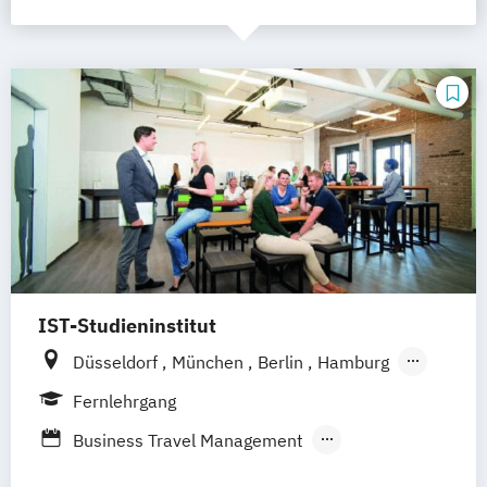
IST-Studieninstitut
Düsseldorf
München
Berlin
Hamburg
Weil am Rhein
Fernlehrgang
Business Travel Management
Destinationsmanagement