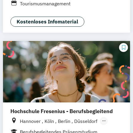
Tourismusmanagement
Leipzig
Online-Campus
Augsburg
Bielefeld
Braunschweig
Dresden
Kostenloses Infomaterial
Duisburg
Karlsruhe
Köln
Mainz
Münster
Stuttgart
Aachen
deutschlandweit
Bonn
Hochschule Fresenius - Berufsbegleitend
Hannover
Köln
Berlin
Düsseldorf
Frankfurt
Hamburg
Idstein
München
Berufsbegleitendes Präsenzstudium