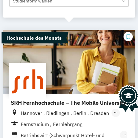
Studienform wählen
Hochschule des Monats
SRH Fernhochschule – The Mobile University
Hannover
Riedlingen
Berlin
Dresden
Düsseldorf
Hamburg
Köln
München
Fernstudium
Fernlehrgang
Stuttgart
Ellwangen
Zell
Leipzig
Betriebswirt (Schwerpunkt Hotel- und