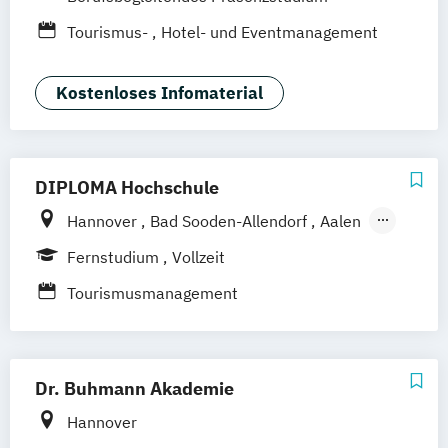
Wiesbaden
Online-Campus
Osnabrück
Tourismus-
Hotel- und Eventmanagement
Oldenburg
Dortmund
Erfurt
Stuttgart
Braunschweig
Kostenloses Infomaterial
DIPLOMA Hochschule
Hannover
Bad Sooden-Allendorf
Aalen
Baden-Baden
Berlin
Bonn
Fernstudium
Vollzeit
Friedrichshafen
Hamburg
Heilbronn
Tourismusmanagement
Kassel
Leipzig
Mannheim
München
Bochum
Kaiserslautern
Wiesbaden
Regenstauf
Dresden
Hoyerswerda
Dr. Buhmann Akademie
Magdeburg
Ostfildern
Schwentinental / Kiel
Stein / Nürnberg
Hannover
Wuppertal
Prichsenstadt