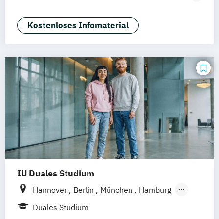
Mannheim
Wertheim
Wien
Tourismusmanagement)
Frankfurt am Main
Hamm
Zürich
Fürth
Betriebswirtschaft und Hotelmanagement
Kostenloses Infomaterial
IU Duales Studium
Hannover
Berlin
München
Hamburg
Frankfurt am Main
Düsseldorf
Bremen
Duales Studium
Erfurt
Nürnberg
Dortmund
Mannheim