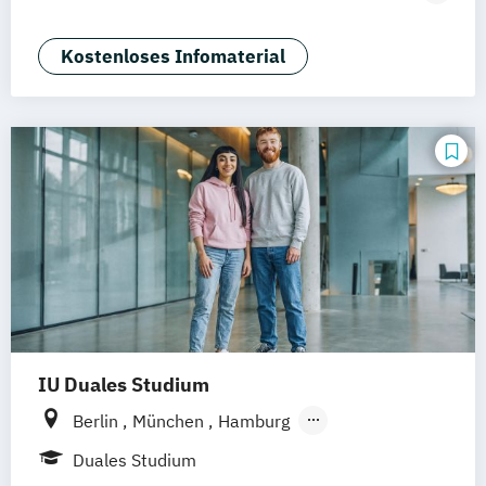
Mannheim
Wertheim
Wien
Tourismusmanagement)
Frankfurt am Main
Hamm
Zürich
Fürth
Betriebswirtschaft und Hotelmanagement
Kostenloses Infomaterial
IU Duales Studium
Berlin
München
Hamburg
Frankfurt am Main
Düsseldorf
Bremen
Duales Studium
Erfurt
Nürnberg
Hannover
Dortmund