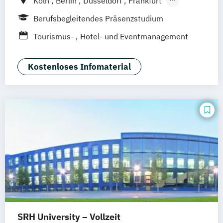
Köln
Berlin
Düsseldorf
Frankfurt
Hamburg
Idstein
München
Wiesbaden
Berufsbegleitendes Präsenzstudium
Online-Campus
Osnabrück
Oldenburg
Tourismus-
Hotel- und Eventmanagement
Hannover
Dortmund
Erfurt
Stuttgart
Braunschweig
Kostenloses Infomaterial
SRH University – Vollzeit