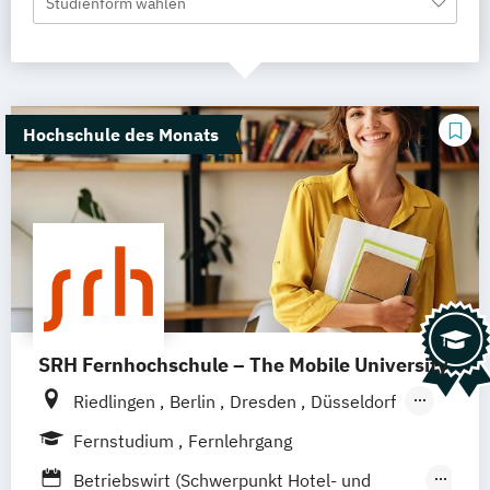
Studienform wählen
Hochschule des Monats
SRH Fernhochschule – The Mobile University
Riedlingen
Berlin
Dresden
Düsseldorf
Hamburg
Hannover
Köln
München
Fernstudium
Fernlehrgang
Stuttgart
Ellwangen
Zell
Leipzig
Betriebswirt (Schwerpunkt Hotel- und