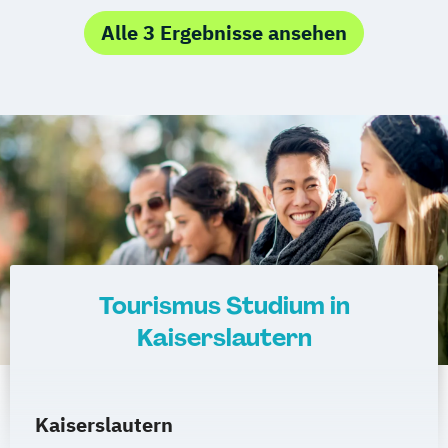
Regenstauf
Dresden
Hoyerswerda
Alle 3 Ergebnisse ansehen
Magdeburg
Ostfildern
Schwentinental / Kiel
Stein / Nürnberg
Wuppertal
Prichsenstadt
Online-Campus
Heidelberg
Tourismus Studium in
Kaiserslautern
Kaiserslautern