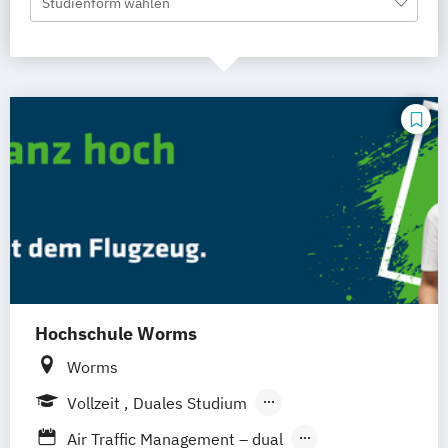
Studienform wählen
Hochschule Worms
Worms
Vollzeit
Duales Studium
Berufsbegleitendes Präsenzstudium
Air Traffic Management – dual