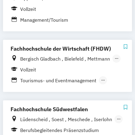
Offenbach bei Frankfurt am Main
Vollzeit
Schwarzheide/Oberspreewald-Lausitz bei
Management/Tourism
Dresden
Fachhochschule der Wirtschaft (FHDW)
Bergisch Gladbach
Bielefeld
Mettmann
Paderborn
Marburg
Vollzeit
Tourismus- und Eventmanagement
Tourismus- und Hotelmanagement
Fachhochschule Südwestfalen
Lüdenscheid
Soest
Meschede
Iserlohn
Hagen
Berufsbegleitendes Präsenzstudium