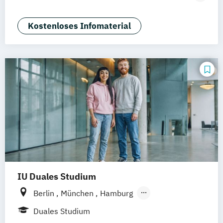
Mannheim
Wertheim
Wien
Tourismusmanagement)
Frankfurt am Main
Hamm
Zürich
Fürth
Betriebswirtschaft und Hotelmanagement
Kostenloses Infomaterial
IU Duales Studium
Berlin
München
Hamburg
Frankfurt am Main
Düsseldorf
Bremen
Duales Studium
Erfurt
Nürnberg
Hannover
Dortmund