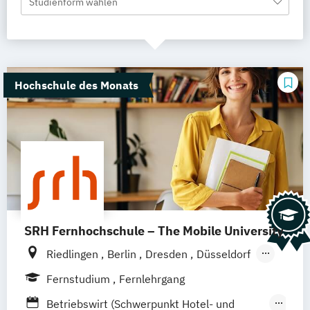
Studienform wählen
Hochschule des Monats
SRH Fernhochschule – The Mobile University
Riedlingen
Berlin
Dresden
Düsseldorf
Hamburg
Hannover
Köln
München
Fernstudium
Fernlehrgang
Stuttgart
Ellwangen
Zell
Leipzig
Betriebswirt (Schwerpunkt Hotel- und