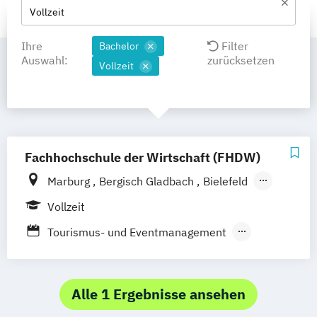
Vollzeit
Ihre
Filter
Bachelor
Auswahl:
zurücksetzen
Vollzeit
Fachhochschule der Wirtschaft (FHDW)
Marburg
Bergisch Gladbach
Bielefeld
Mettmann
Paderborn
Vollzeit
Tourismus- und Eventmanagement
Tourismus- und Hotelmanagement
Alle 1 Ergebnisse ansehen