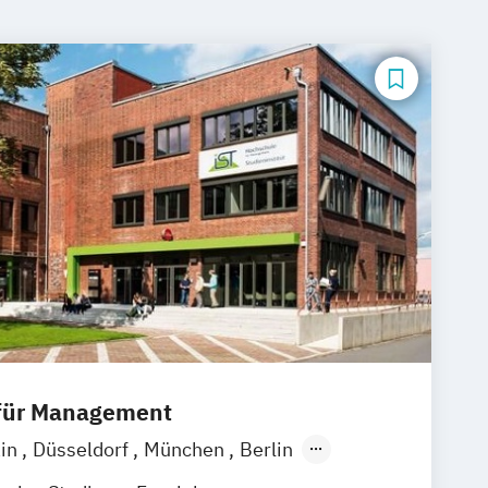
 für Management
ain
Düsseldorf
München
Berlin
 am Rhein
Essen
Stuttgart
Jena