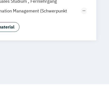
uales Studium
Fernlehrgang
ormation Management (Schwerpunkt
 Hotelmanagement)
trolling & Hotel Asset Management
aterial
rismusmarketing
Hotelmarketing
Housekeeping Management
gement
Tourism Consulting
agement
Tourismusökonom (FH)