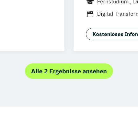
Fernstudium
D
sel
Innsbruck
Linz
Digital Transf
Neu-Ulm
nagement
Tourismus- und
urg
Freising
Hospitality Con
rg
Münster
Kostenloses Infom
Hotel- und Tou
schlandweit
Hotelökonom
Revenue Mana
Tourismus Man
Alle 2 Ergebnisse ansehen