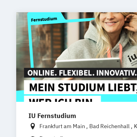
IU Fernstudium
Frankfurt am Main
Bad Reichenhall
K
Freiburg
Kiel
Stuttgart
Dresden
Aa