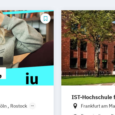
IST-Hochschule
öln
Rostock
Frankfurt am M
chen
Basel
Hamburg
Weil