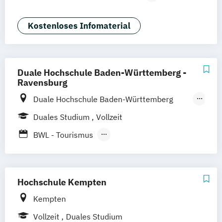
Deggendorf
Karlsruhe
Kassel
Betriebswirtschaftslehre
Oberhausen
Offenbach
Saarbrücken
General Management
Kostenloses Infomaterial
Neu-Ulm
Graz
Innsbruck
Wien
Zürich
Tourismusmanagement
Augsburg
Freising
Friedrichshafen
Klagenfurt
Magdeburg
Münster
Trier
Würzburg
Chemnitz
Linz
Duale Hochschule Baden-Württemberg -
Ravensburg
deutschlandweit
Duale Hochschule Baden-Württemberg
Ravensburg
Duales Studium
Vollzeit
Duale Hochschule Baden-Württemberg
BWL - Tourismus
Ravensburg Campus Friedrichshafen
Hotellerie und Gastronomie / Destinations-
und Kurortemanagement
BWL - Tourismus
Hochschule Kempten
Hotellerie und Gastronomie /
Kempten
Freizeitwirtschaft
Vollzeit
Duales Studium
BWL - Tourismus