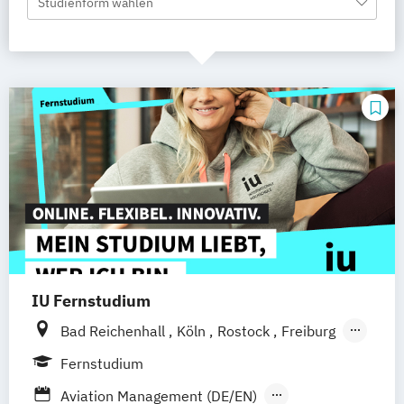
Studienform wählen
IU Fernstudium
Bad Reichenhall
Köln
Rostock
Freiburg
Kiel
Frankfurt am Main
Stuttgart
Fernstudium
Dresden
Aachen
Basel
Bielefeld
Aviation Management (DE/EN)