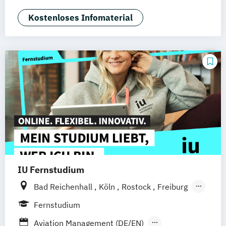
Augsburg
Bielefeld
Braunschweig
Kostenloses Infomaterial
Dresden
Duisburg
Karlsruhe
Köln
Mainz
Münster
Stuttgart
Aachen
deutschlandweit
Bonn
IU Fernstudium
Bad Reichenhall
Köln
Rostock
Freiburg
Kiel
Frankfurt am Main
Stuttgart
Fernstudium
Dresden
Aachen
Basel
Bielefeld
Aviation Management (DE/EN)