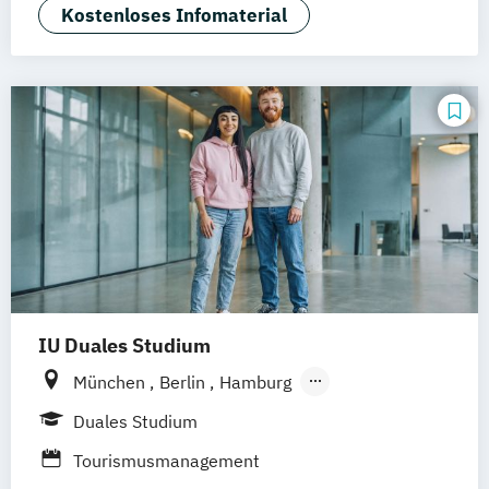
Betriebswirtschaft und Hotelmanagement
Kostenloses Infomaterial
IU Duales Studium
München
Berlin
Hamburg
Frankfurt am Main
Düsseldorf
Bremen
Duales Studium
Erfurt
Nürnberg
Hannover
Dortmund
Tourismusmanagement
Mannheim
Leipzig
Online-Campus