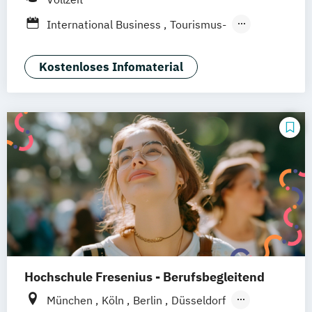
Heidelberg
Wiesbaden
Wolfenbüttel
International Business
Tourismus-
Braunschweig
Erfurt
Hotel- und Eventmanagement
Kostenloses Infomaterial
Hochschule Fresenius - Berufsbegleitend
München
Köln
Berlin
Düsseldorf