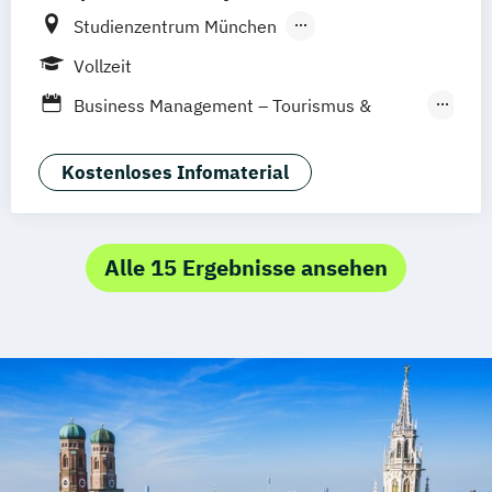
Studienzentrum München
Studienzentrum Nürnberg
Vollzeit
Studienzentrum Palma de Mallorca
Business Management – Tourismus &
Hospitality
Business Management: Profil Mobility &
Kostenloses Infomaterial
Future Living
Alle 15 Ergebnisse ansehen