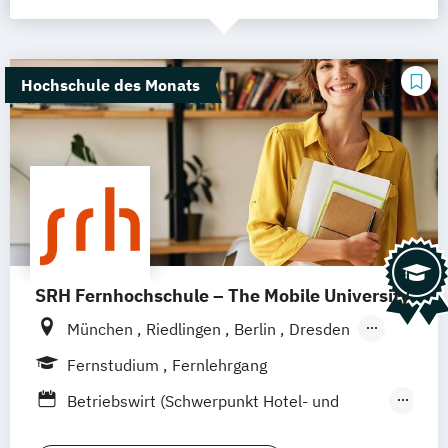
Hochschule des Monats
SRH Fernhochschule – The Mobile University
München
Riedlingen
Berlin
Dresden
Düsseldorf
Hamburg
Hannover
Köln
Fernstudium
Fernlehrgang
Stuttgart
Ellwangen
Zell
Leipzig
Betriebswirt (Schwerpunkt Hotel- und
Mannheim
Wertheim
Wien
Tourismusmanagement)
Frankfurt am Main
Hamm
Zürich
Fürth