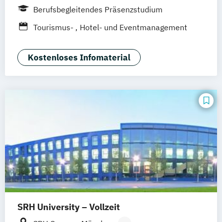
Frankfurt
Hamburg
Idstein
Wiesbaden
Berufsbegleitendes Präsenzstudium
Online-Campus
Osnabrück
Oldenburg
Tourismus-
Hotel- und Eventmanagement
Hannover
Dortmund
Erfurt
Stuttgart
Braunschweig
Kostenloses Infomaterial
SRH University – Vollzeit