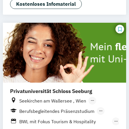
General Management
Kostenloses Infomaterial
Neu-Ulm
Graz
Innsbruck
Wien
Zürich
Tourismusmanagement
Augsburg
Freising
Friedrichshafen
Klagenfurt
Magdeburg
Münster
Trier
Würzburg
Chemnitz
Linz
deutschlandweit
Privatuniversität Schloss Seeburg
Seekirchen am Wallersee
Wien
Innsbruck
Graz
Linz
Südtirol
online
Berufsbegleitendes Präsenzstudium
Fernstudium
Duales Studium
Vollzeit
BWL mit Fokus Tourism & Hospitality