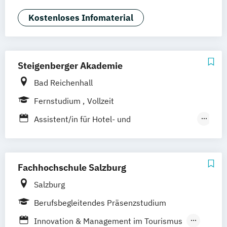
Management
MBA in General Management (120 CP)
Kostenloses Infomaterial
Master of Business Administration (60 CP)
Sport- und Eventmanagement
Steigenberger Akademie
Bad Reichenhall
Fernstudium
Vollzeit
Assistent/in für Hotel- und
Tourismusmanagement
Internationale/r Touristikassistent/in
Staatlich gepr. Assistent/in für Hotel- und
Fachhochschule Salzburg
Tourismusmanagement
Salzburg
Tourismusmanagement
Berufsbegleitendes Präsenzstudium
Innovation & Management im Tourismus