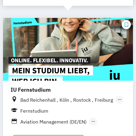
IU Fernstudium
Bad Reichenhall
Köln
Rostock
Freiburg
Kiel
Frankfurt am Main
Stuttgart
Fernstudium
Dresden
Aachen
Basel
Bielefeld
Aviation Management (DE/EN)
Deggendorf
Karlsruhe
Kassel
Betriebswirtschaftslehre
Oberhausen
Offenbach
Saarbrücken