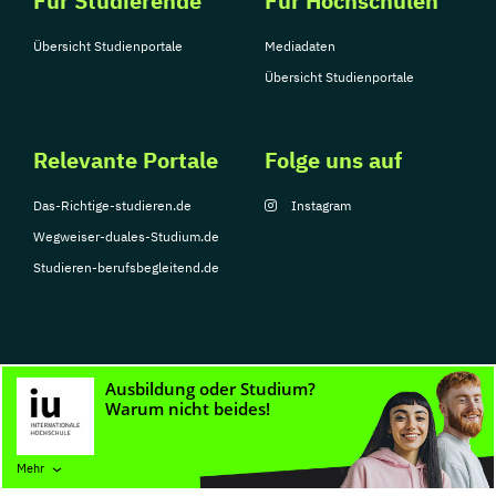
Für Studierende
Für Hochschulen
Übersicht Studienportale
Mediadaten
Übersicht Studienportale
Relevante Portale
Folge uns auf
Das-Richtige-studieren.de
Instagram
Wegweiser-duales-Studium.de
Studieren-berufsbegleitend.de
© Copyright 2026, TarGroup Media GmbH
Impressum
Datenschutzerklärung
Nutzungsbedingungen
Barrierefreihe
Mehr